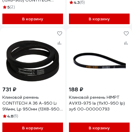
(13X8-963) CONTITECH
4.3
(6)
CONTI-V A36.5CONTI
5
(2)
В корзину
В корзину
731 ₽
188 ₽
Клиновой ремень
Клиновой ремень HIMPT
CONTITECH A 36 A-950 Li
AVX13-975 la (11x10-950 lp)
914мм, Lp 950мм (13X8-950)
зуб 00-00000793
CONTI-V A36CONTI
4.8
(6)
В корзину
В корзину