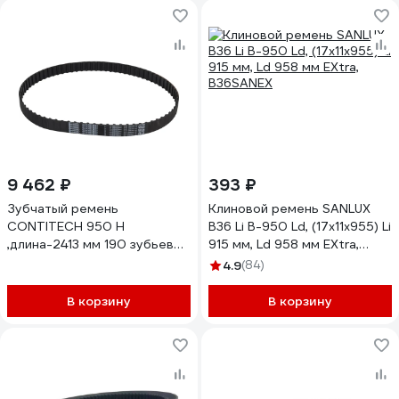
9 462 ₽
393 ₽
Зубчатый ремень
Клиновой ремень SANLUX
CONTITECH 950 H
B36 Li B-950 Ld, (17x11x955) Li
,длина-2413 мм 190 зубьев
915 мм, Ld 958 мм EXtra,
ширина-50,8мм(20 дюймов)
B36SANEX
4.9
(84)
, 50,8950H
В корзину
В корзину