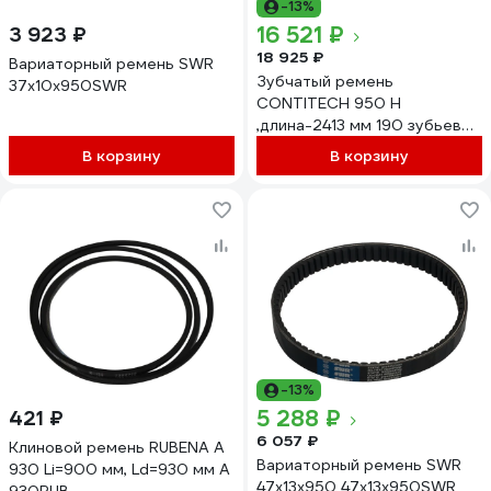
-13%
16 521 ₽
3 923 ₽
18 925 ₽
Вариаторный ремень SWR
Зубчатый ремень
37x10x950SWR
CONTITECH 950 H
,длина-2413 мм 190 зубьев
ширина-101,6мм(40 дюймов)
В корзину
В корзину
, 101,6950H
-13%
5 288 ₽
421 ₽
6 057 ₽
Клиновой ремень RUBENA A
Вариаторный ремень SWR
930 Li=900 мм, Ld=930 мм A
47x13x950 47x13x950SWR