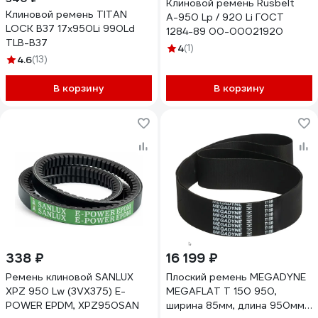
Клиновой ремень Rusbelt
Клиновой ремень TITAN
А-950 Lp / 920 Li ГОСТ
LOCK B37 17x950Li 990Ld
1284-89 00-00021920
TLB-B37
4
(1)
4.6
(13)
В корзину
В корзину
338 ₽
16 199 ₽
Ремень клиновой SANLUX
Плоский ремень MEGADYNE
XPZ 950 Lw (3VX375) E-
MEGAFLAT T 150 950,
POWER EPDM, XPZ950SAN
ширина 85мм, длина 950мм