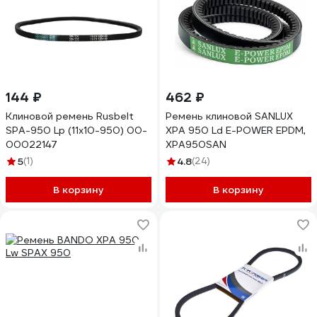
144 ₽
462 ₽
Клиновой ремень Rusbelt
Ремень клиновой SANLUX
SPA-950 Lp (11х10-950) 00-
XPA 950 Ld E-POWER EPDM,
00022147
XPA950SAN
5
(1)
4.8
(24)
В корзину
В корзину