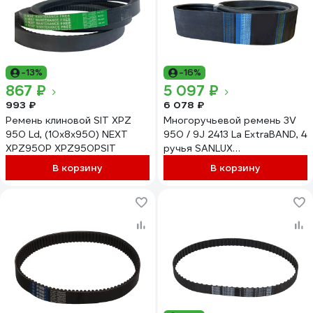
-13%
-16%
867 ₽
5 097 ₽
993 ₽
6 078 ₽
Ремень клиновой SIT XPZ
Многоручьевой ремень 3V
950 Ld, (10x8x950) NEXT
950 / 9J 2413 La ExtraBAND, 4
XPZ950P XPZ950PSIT
ручья SANLUX
4R3V950SANEX
В корзину
В корзину