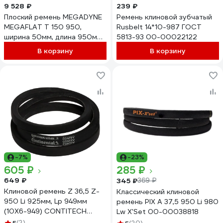
9 528 ₽
239 ₽
Плоский ремень MEGADYNE
Ремень клиновой зубчатый
MEGAFLAT T 150 950,
Rusbelt 14*10-987 ГОСТ
ширина 50мм, длина 950мм
5813-93 00-00022122
50T150950M
В корзину
В корзину
-7%
-23%
605 ₽
285 ₽
649 ₽
345 ₽
369 ₽
Клиновой ремень Z 36,5 Z-
Классический клиновой
950 Li 925мм, Lp 949мм
ремень PIX A 37,5 950 Li 980
(10X6-949) CONTITECH
Lw X'Set 00-00038818
CONTI-V Z36.5CONTI
(2)