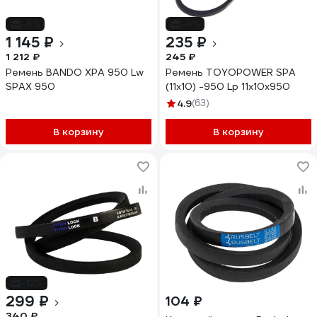
-6%
-4%
1 145 ₽
235 ₽
1 212 ₽
245 ₽
Ремень BANDO XPA 950 Lw
Ремень TOYOPOWER SPA
SPAX 950
(11x10) -950 Lp 11x10x950
4.9
(63)
В корзину
В корзину
-12%
299 ₽
104 ₽
340 ₽