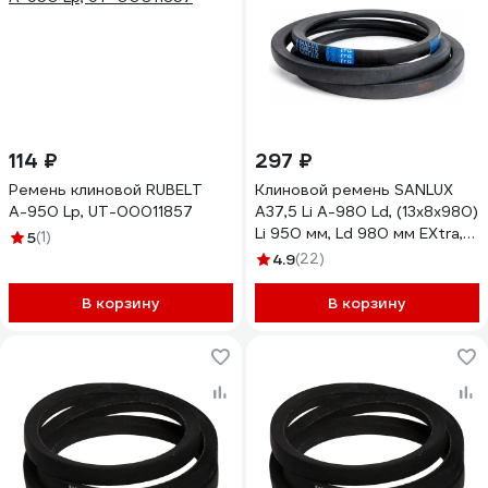
114 ₽
297 ₽
Ремень клиновой RUBELT
Клиновой ремень SANLUX
А-950 Lp, UT-00011857
A37,5 Li A-980 Ld, (13x8x980)
Li 950 мм, Ld 980 мм EXtra,
5
(1)
A37.5SANEX
4.9
(22)
В корзину
В корзину