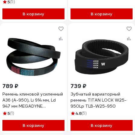
85T150950M
5
(5)
В корзину
В корзину
789 ₽
739 ₽
Ремень клиновой усиленный
Зубчатый вариаторный
A36 (A-950), Li 914 мм, Ld
ремень TITAN LOCK W25-
947 мм MEGADYNE
950Lp TLB-W25-950
OLEOSTATIC GOLD
5
(1)
4.8
(5)
A36OLEO
В корзину
В корзину