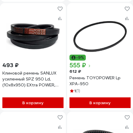
-9%
555 ₽
493 ₽
612 ₽
Клиновой ремень SANLUX
Ремень TOYOPOWER Lp
усиленный SPZ 950 Ld,
XPA-950
(10x8x950) EXtra POWER,
SPZ950SANEP
1
(1)
В корзину
В корзину