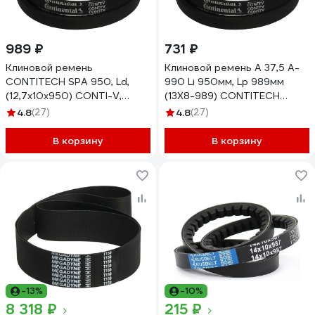
989 ₽
731 ₽
Клиновой ремень
Клиновой ремень A 37,5 A-
CONTITECH SPA 950, Ld,
990 Li 950мм, Lp 989мм
(12,7x10x950) CONTI-V,
(13X8-989) CONTITECH
SPA950
CONTI-V A37.5CONTI
4.8
(27)
4.8
(27)
В корзину
В корзину
-13%
-10%
8 318 ₽
215 ₽