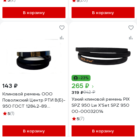
5
5
(20)
В корзину
В корзину
-23%
265 ₽
143 ₽
319 ₽
342 ₽
Клиновой ремень ООО
Узкий клиновой ремень PIX
Поволжский Центр РТИ В(Б)-
SPZ 950 Lw X'Set SPZ 950
950 ГОСТ 1284.2-89
00-00032014
2.003.007
5
(1)
5
(7)
В корзину
В корзину