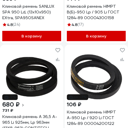
Клиновой ремень SANLUX
Клиновой ремень HIMPT
SPA 950 Ld, (13x10x950)
В(Б)-950 Lp / 905 Li ГОСТ
EXtra, SPA950SANEX
1284-89 00004300158
4.8
(24)
4.8
(17)
В корзину
В корзину
-7%
до -7%
680 ₽
106 ₽
731 ₽
Клиновой ремень HIMPT
Клиновой ремень A 36,5 A-
А-950 Lp / 920 Li ГОСТ
965 Li 925мм, Lp 963мм
1284-89 00004200122