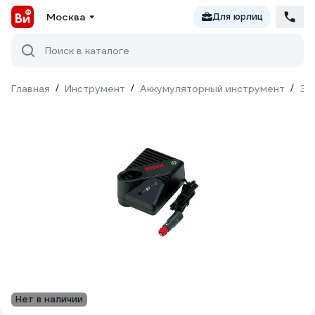
Москва
Для юрлиц
Поиск в каталоге
Главная
/
Инструмент
/
Аккумуляторный инструмент
/
За
Нет в наличии