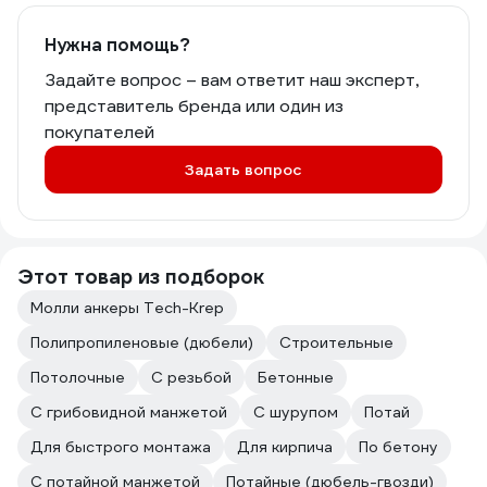
Нужна помощь?
Задайте вопрос – вам ответит наш эксперт,
представитель бренда или один из
покупателей
Задать вопрос
Этот товар из подборок
Молли анкеры Tech-Krep
Полипропиленовые (дюбели)
Строительные
Потолочные
С резьбой
Бетонные
С грибовидной манжетой
С шурупом
Потай
Для быстрого монтажа
Для кирпича
По бетону
С потайной манжетой
Потайные (дюбель-гвозди)