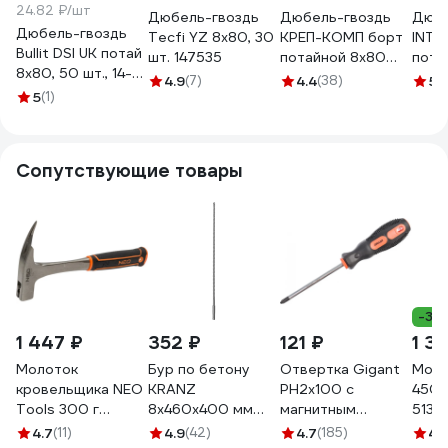
24.82 ₽/шт
Дюбель-гвоздь
Дюбель-гвоздь
Дюбе
Дюбель-гвоздь
Tecfi YZ 8x80, 30
КРЕП-КОМП борт
INTER
Bullit DSI UK потай
шт. 147535
потайной 8х80
пота
8x80, 50 шт., 14-
50шт дг880
быст
4.9
(7)
4.4
(38)
5
(
0013720
5
(1)
ПП. 
Сопутствующие товары
-36
1 447 ₽
352 ₽
121 ₽
1 3
Молоток
Бур по бетону
Отвертка Gigant
Моло
кровельщика NEO
KRANZ
PH2x100 с
450 
Tools 300 г
8x460x400 мм
магнитным
5132
цельнокованый
хвостовик SDS-
наконечником GS
4.7
(11)
4.9
(42)
4.7
(185)
4.