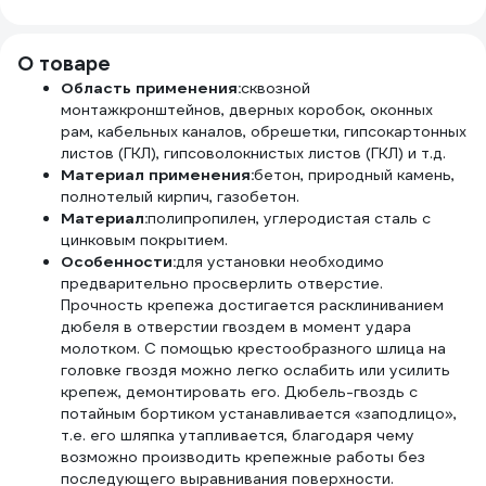
25-101
plus KR-91-0048
PH2100
О товаре
Область применения:
сквозной
монтажкронштейнов, дверных коробок, оконных
рам, кабельных каналов, обрешетки, гипсокартонных
листов (ГКЛ), гипсоволокнистых листов (ГКЛ) и т.д.
Материал применения:
бетон, природный камень,
полнотелый кирпич, газобетон.
Материал:
полипропилен, углеродистая сталь с
цинковым покрытием.
Особенности:
для установки необходимо
предварительно просверлить отверстие.
Прочность крепежа достигается расклиниванием
дюбеля в отверстии гвоздем в момент удара
молотком. С помощью крестообразного шлица на
головке гвоздя можно легко ослабить или усилить
крепеж, демонтировать его. Дюбель-гвоздь с
потайным бортиком устанавливается «заподлицо»,
т.е. его шляпка утапливается, благодаря чему
возможно производить крепежные работы без
последующего выравнивания поверхности.