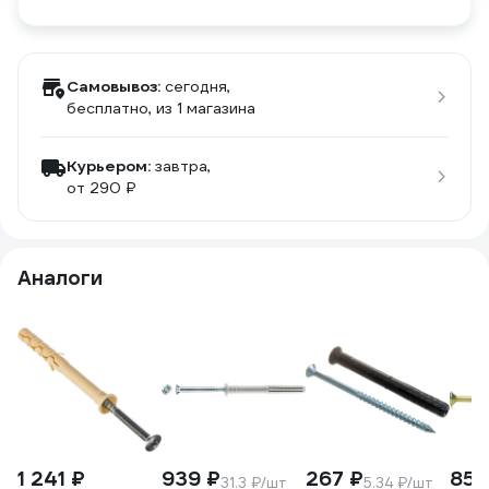
Самовывоз:
сегодня,
бесплатно
, из 1 магазина
Курьером:
завтра,
от 290 ₽
Аналоги
1 241 ₽
939 ₽
267 ₽
850
31.3 ₽/шт
5.34 ₽/шт