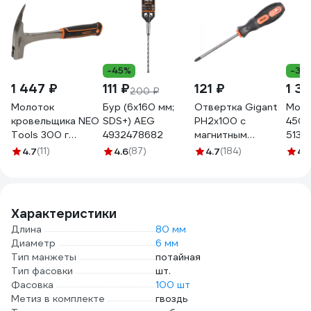
-45%
-36
1 447 ₽
111 ₽
121 ₽
1 3
200 ₽
Молоток
Бур (6x160 мм;
Отвертка Gigant
Моло
кровельщика NEO
SDS+) AEG
PH2x100 с
450 
Tools 300 г
4932478682
магнитным
5132
цельнокованый
наконечником GS
4.7
(11)
4.6
(87)
4.7
(184)
4.
25-101
PH2100
Характеристики
Длина
80 мм
Диаметр
6 мм
Тип манжеты
потайная
Тип фасовки
шт.
Фасовка
100 шт
Метиз в комплекте
гвоздь