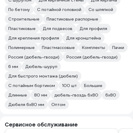
С шурупом
Для кирпичной стены
Для кирпича
По бетону
С потайной головкой
Со шляпкой
Строительные
Пластиковые распорные
Пластиковые
Для подвесов
Для профиля
Для крепления профиля
Для кронштейна
Полимерные
Пластмассовые
Комплекты
Пачки
Россия (дюбель-гвозди)
Россия (дюбель-гвозди)
6 мм
Дюбель-шуруп
Для быстрого монтажа (дюбели)
С потайным бортиком
100 шт
Большие
Длинные
80 мм
дюбель-гвоздь 6х80
6х80
Дюбеля 6х80 мм
Оптом
Сервисное обслуживание