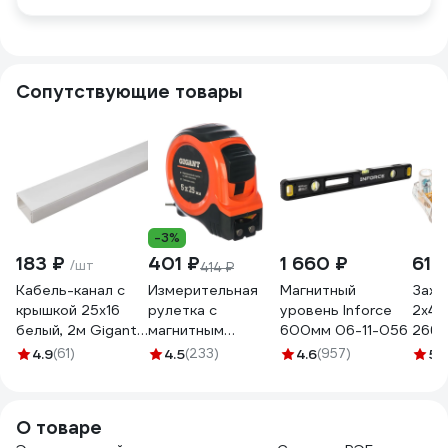
Сопутствующие товары
-3%
183 ₽
401 ₽
1 660 ₽
61 
/шт
414 ₽
Кабель-канал с
Измерительная
Магнитный
Зажи
крышкой 25х16
рулетка с
уровень Inforce
2х4м
белый, 2м Gigant
магнитным
600мм 06-11-056
2660
79003-2GI
крюком, 5x25мм
4.9
(61)
4.5
(233)
4.6
(957)
5
(
Gigant GWM525
О товаре