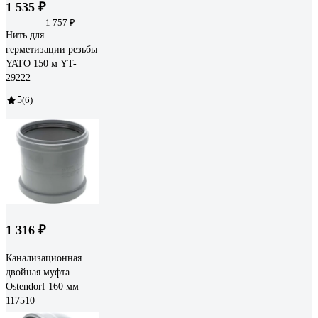
1 535 ₽
1 757 ₽
Нить для
герметизации резьбы
YATO 150 м YT-
29222
5
(6)
1 316 ₽
Канализационная
двойная муфта
Ostendorf 160 мм
117510