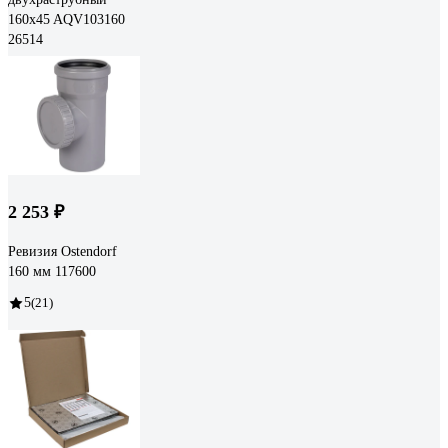
160x45 AQV103160
26514
2 253 ₽
Ревизия Ostendorf
160 мм 117600
5
(21)