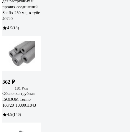
для раструбных и
прочих соединений
Sanfix 250 мл, в тубе
40720
4.9
(18)
362 ₽
181 ₽/м
Оболочка трубная
ISODOM Termo
160/20 Т000011843
4.9
(149)