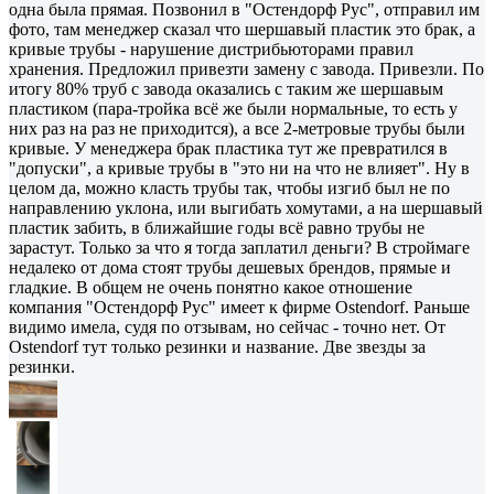
одна была прямая. Позвонил в "Остендорф Рус", отправил им
фото, там менеджер сказал что шершавый пластик это брак, а
кривые трубы - нарушение дистрибьюторами правил
хранения. Предложил привезти замену с завода. Привезли. По
итогу 80% труб с завода оказались с таким же шершавым
пластиком (пара-тройка всё же были нормальные, то есть у
них раз на раз не приходится), а все 2-метровые трубы были
кривые. У менеджера брак пластика тут же превратился в
"допуски", а кривые трубы в "это ни на что не влияет". Ну в
целом да, можно класть трубы так, чтобы изгиб был не по
направлению уклона, или выгибать хомутами, а на шершавый
пластик забить, в ближайшие годы всё равно трубы не
зарастут. Только за что я тогда заплатил деньги? В строймаге
недалеко от дома стоят трубы дешевых брендов, прямые и
гладкие. В общем не очень понятно какое отношение
компания "Остендорф Рус" имеет к фирме Ostendorf. Раньше
видимо имела, судя по отзывам, но сейчас - точно нет. От
Ostendorf тут только резинки и название. Две звезды за
резинки.