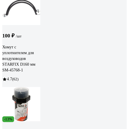
100 ₽
/шт
Хомут с
уплотнителем для
воздуховодов
STARFIX D160 мм
SM-45768-1
4.7
(62)
-13%