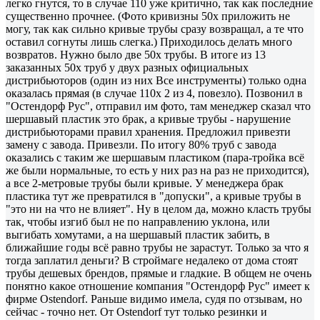
легко гнутся, то в случае 110 уже критично, так как последние
существенно прочнее. (Фото кривизны 50х приложить не
могу, так как сильно кривые трубы сразу возвращал, а те что
оставил согнуты лишь слегка.) Приходилось делать много
возвратов. Нужно было две 50х трубы. В итоге из 13
заказанных 50х труб у двух разных официальных
дистрибьюторов (один из них Все инструменты) только одна
оказалась прямая (в случае 110х 2 из 4, повезло). Позвонил в
"Остендорф Рус", отправил им фото, там менеджер сказал что
шершавый пластик это брак, а кривые трубы - нарушение
дистрибьюторами правил хранения. Предложил привезти
замену с завода. Привезли. По итогу 80% труб с завода
оказались с таким же шершавым пластиком (пара-тройка всё
же были нормальные, то есть у них раз на раз не приходится),
а все 2-метровые трубы были кривые. У менеджера брак
пластика тут же превратился в "допуски", а кривые трубы в
"это ни на что не влияет". Ну в целом да, можно класть трубы
так, чтобы изгиб был не по направлению уклона, или
выгибать хомутами, а на шершавый пластик забить, в
ближайшие годы всё равно трубы не зарастут. Только за что я
тогда заплатил деньги? В строймаге недалеко от дома стоят
трубы дешевых брендов, прямые и гладкие. В общем не очень
понятно какое отношение компания "Остендорф Рус" имеет к
фирме Ostendorf. Раньше видимо имела, судя по отзывам, но
сейчас - точно нет. От Ostendorf тут только резинки и