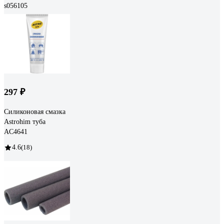
s056105
297 ₽
Силиконовая смазка
Astrohim туба
AC4641
4.6
(18)