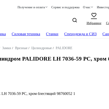
Получение и оплата
Сервис и поддержка
О нас
Инвесто
Избранное
С
ика
Силовая техника
Станки
Спецодежда и СИЗ
Сан
/
Замки
/
Врезные
/
Цилиндровые
/
PALIDORE
илиндром PALIDORE LH 7036-59 PC, хром 