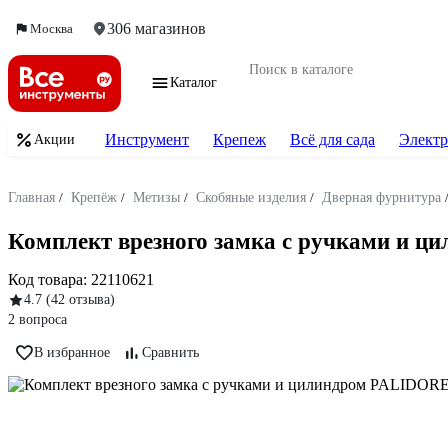
306 магазинов
Москва
Каталог
Инструмент
Крепеж
Всё для сада
Электр
Акции
Главная
/
Крепёж
/
Метизы
/
Скобяные изделия
/
Дверная фурнитура
Комплект врезного замка с ручками и ц
Код товара:
22110621
4.7
(42 отзыва)
2 вопроса
В избранное
Сравнить