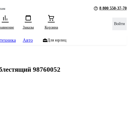
8 800 550-37-70
рам
Войти
равнение
Заказы
Корзина
техника
Авто
Для юрлиц
блестящий 98760052