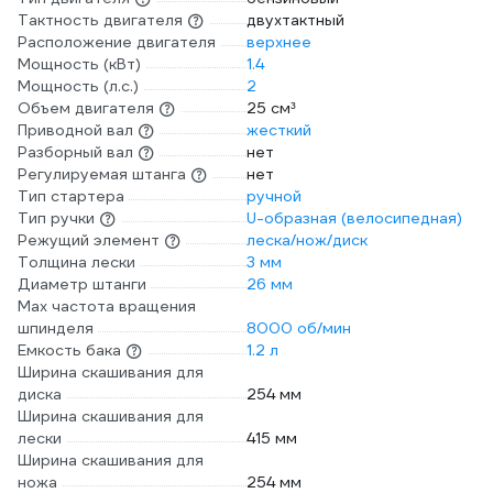
Тактность двигателя
двухтактный
Расположение двигателя
верхнее
Мощность (кВт)
1.4
Мощность (л.с.)
2
Объем двигателя
25 см³
Приводной вал
жесткий
Разборный вал
нет
Регулируемая штанга
нет
Тип стартера
ручной
Тип ручки
U-образная (велосипедная)
Режущий элемент
леска/нож/диск
Толщина лески
3 мм
Диаметр штанги
26 мм
Max частота вращения
шпинделя
8000 об/мин
Емкость бака
1.2 л
Ширина скашивания для
диска
254 мм
Ширина скашивания для
лески
415 мм
Ширина скашивания для
ножа
254 мм