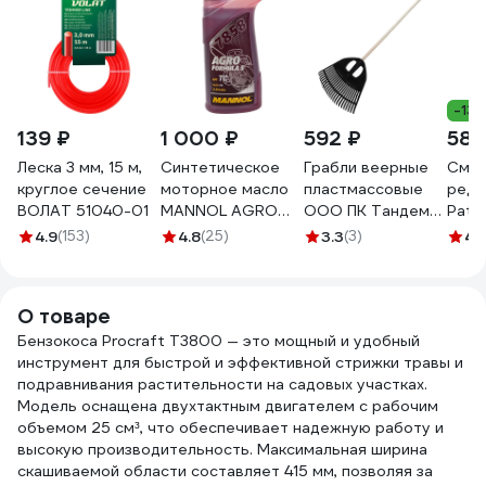
-13
139 ₽
1 000 ₽
592 ₽
583
Леска 3 мм, 15 м,
Синтетическое
Грабли веерные
Смаз
круглое сечение
моторное масло
пластмассовые
реду
ВОЛАТ 51040-01
MANNOL AGRO
ООО ПК Тандем-
Patri
FORMULA S, 1 л
АГРО 23 зуба,
AR-4
4.9
(153)
4.8
(25)
3.3
(3)
4.
6013
ЧЕРНЫЕ, ширина
рабочей части
500мм, с
О товаре
деревянным
Бензокоса Procraft T3800 — это мощный и удобный
черенком Ф25мм
инструмент для быстрой и эффективной стрижки травы и
1200мм, 1 сорт
подравнивания растительности на садовых участках.
4670016437884
Модель оснащена двухтактным двигателем с рабочим
объемом 25 см³, что обеспечивает надежную работу и
высокую производительность. Максимальная ширина
скашиваемой области составляет 415 мм, позволяя за