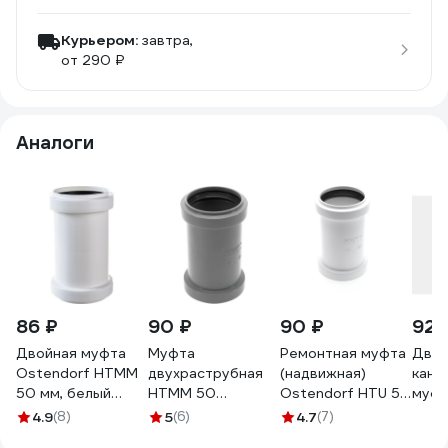
Курьером:
завтра,
от 290 ₽
Аналоги
86 ₽
90 ₽
90 ₽
92 
Двойная муфта
Муфта
Ремонтная муфта
Двух
Ostendorf HTMM
двухраструбная
(надвижная)
кана
50 мм, белый
HTMM 50
Ostendorf HTU 50
муфт
559770
Ostendorf 112510
мм, белый 559720
D50
4.9
(8)
5
(6)
4.7
(7)
072