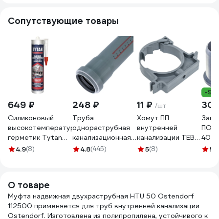
Сопутствующие товары
-9%
649 ₽
248 ₽
11 ₽
30
/шт
Силиконовый
Труба
Хомут ПП
Загл
высокотемпературный
однораструбная
внутренней
ПОЛ
герметик Tytan
канализационная
канализации TEBO
405
PROFESSIONAL
HTEM 50х1000
50 с защелкой
4.9
(8)
4.8
(445)
5
(8)
5
(
красный, 280 мл
Ostendorf 112040
013030103
59598 208113
О товаре
Муфта надвижная двухраструбная HTU 50 Ostendorf
112500 применяется для труб внутренней канализации
Ostendorf. Изготовлена из полипропилена, устойчивого к