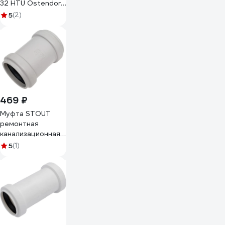
32 HTU Ostendorf
110500
5
(2)
469 ₽
Муфта STOUT
ремонтная
канализационная
бесшумная d 58
5
(1)
RG00921GB816FK