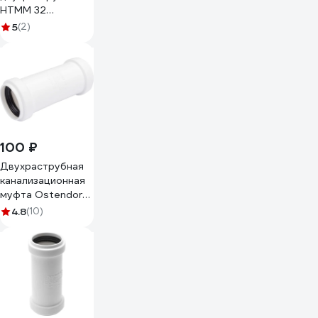
HTMM 32
Ostendorf 110510
5
(2)
100 ₽
Двухраструбная
канализационная
муфта Ostendorf
белая 32 мм
4.8
(10)
559750