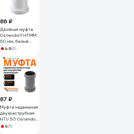
86 ₽
Двойная муфта
Ostendorf HTMM
50 мм, белый
559770
4.9
(8)
87 ₽
Муфта надвижная
двухраструбная
HTU 50 Ostendorf
112500
5
(6)