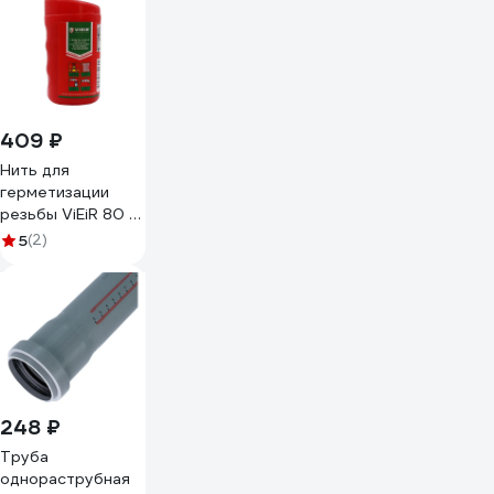
PipeLock 50
50550
409 ₽
Нить для
герметизации
резьбы ViEiR 80 м
для
5
(2)
сантехнических
соединений
VTL80
248 ₽
Труба
однораструбная