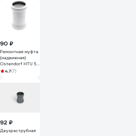
90 ₽
Ремонтная муфта
(надвижная)
Ostendorf HTU 50
мм, белый 559720
4.7
(7)
92 ₽
Двухраструбная