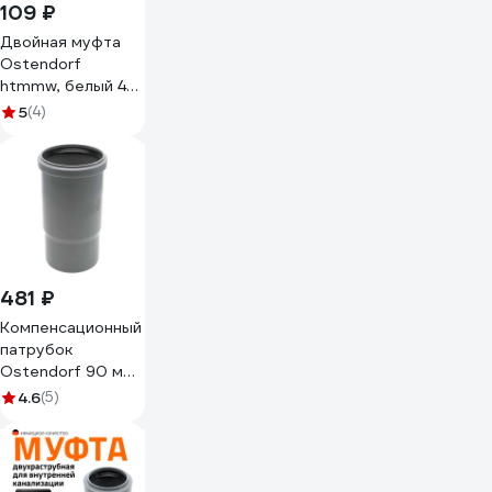
109 ₽
Двойная муфта
Ostendorf
htmmw, белый 40
559760
5
(4)
481 ₽
Компенсационный
патрубок
Ostendorf 90 мм
114800
4.6
(5)