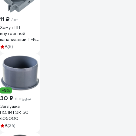
11 ₽
/шт
Хомут ПП
внутренней
канализации TEBO
50 с защелкой
5
(8)
013030103
-9%
30 ₽
/шт
33 ₽
Заглушка
ПОЛИТЭК 50
405000
5
(24)