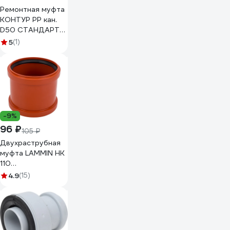
Ремонтная муфта
КОНТУР РР кан.
D50 СТАНДАРТ
072302050000
5
(1)
-9%
96 ₽
105 ₽
Двухраструбная
муфта LAMMIN НК
110
Lm36010000110
4.9
(15)