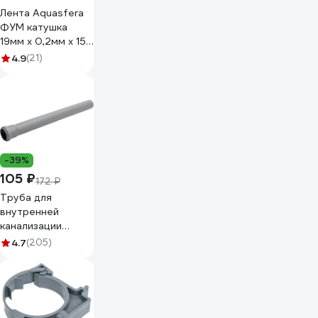
Лента Aquasfera
ФУМ катушка
19мм х 0,2мм х 15м
PTFE вода 6020
4.9
(21)
6020-04 008-
0548
-39%
105 ₽
172 ₽
Труба для
внутренней
канализации
Политэк из ПП
4.7
(205)
50х1.8х500 мм
115050