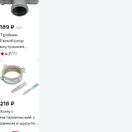
189 ₽
/шт
Тройник
РемоКолор
внутренняя
канализация,
4.7
(15)
серый, 50 мм 139-
802
218 ₽
Хомут
металлический с
замком и шурупом
Heisskraft