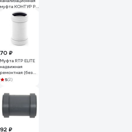
канализационная
муфта КОНТУР РР
D50 СТАНДАРТ
072301050000
70 ₽
Муфта RTP ELITE
надвижная
ремонтная (без
перегородки) МК
5
(2)
ПП 40, белый,РТП
43342
92 ₽