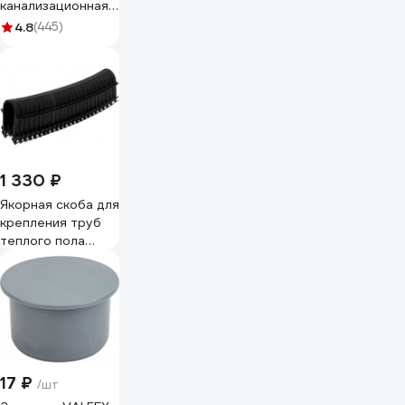
канализационная
HTEM 50х1000
4.8
(445)
Ostendorf 112040
1 330 ₽
Якорная скоба для
крепления труб
теплого пола
Sankom 50 мм, 25
шт. в кассете 300
шт. упаковка
02ANC50
17 ₽
/шт