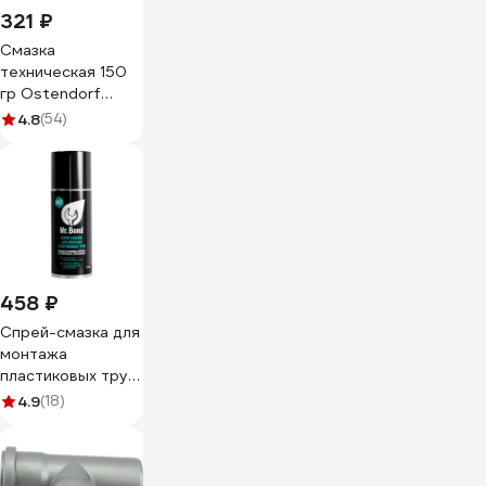
321 ₽
Смазка
техническая 150
гр Ostendorf
881800
4.8
(54)
458 ₽
Спрей-смазка для
монтажа
пластиковых труб
ПВХ Mr.Bond 907
4.9
(18)
MB4090700210