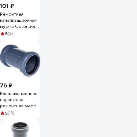
101 ₽
Ремонтная
канализационная
муфта Ostendorf
белая 32 мм
5
(3)
559700
76 ₽
Канализационная
надвижная
ремонтная муфта
RTP 50 мм, серая
5
(13)
36731