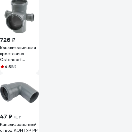
726 ₽
Канализационная
крестовина
Ostendorf
пятерник 87
4.5
(8)
градусов,
110х50х50х110 мм
115970
47 ₽
/шт
Канализационный
отвод КОНТУР РР