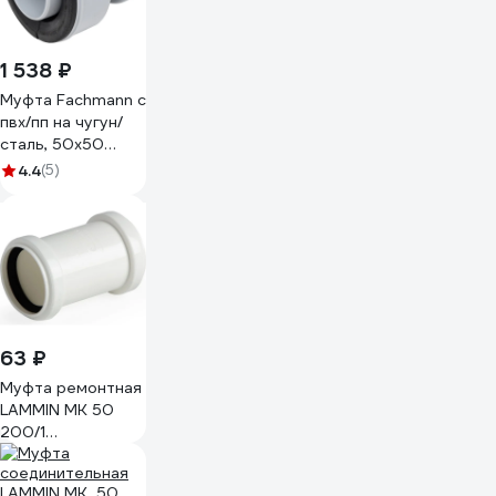
1 538 ₽
Муфта Fachmann с
пвх/пп на чугун/
сталь, 50x50
01.263
4.4
(5)
63 ₽
Муфта ремонтная
LAMMIN МК 50
200/1
Lm39030000050