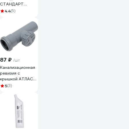
СТАНДАРТ
D50x90
4.4
(5)
072400050500
87 ₽
/шт
Канализационная
ревизия с
крышкой АТЛАС
ПЛАСТ DN 50
5
(3)
SPCIC0000050