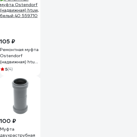
Lm39050000050
105 ₽
Ремонтная муфта
Ostendorf
(надвижная) htuw,
белый 40 559710
5
(4)
100 ₽
Муфта
двухраструбная