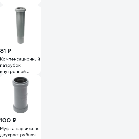
013020101
81 ₽
Компенсационный
патрубок
внутренней
канализации TEBO
ПП 50 013020813
100 ₽
Муфта надвижная
двухраструбная