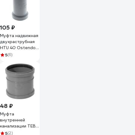
105 ₽
Муфта надвижная
двухраструбная
HTU 40 Ostendorf
111500
5
(6)
48 ₽
Муфта
внутренней
канализации TEBO
ПП 32, ремонтная
5
(2)