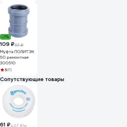
канализационных
труб VIVALDO
d110мм ШГ772765
-7%
109 ₽
117 ₽
Муфта ПОЛИТЭК
50 ремонтная
300510
5
(6)
Сопутствующие товары
61 ₽
4.07 ₽/м