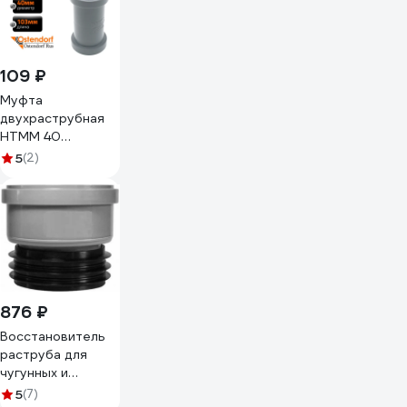
109 ₽
Муфта
двухраструбная
HTMM 40
Ostendorf 111510
5
(2)
876 ₽
Восстановитель
раструба для
чугунных и
пластиковых
5
(7)