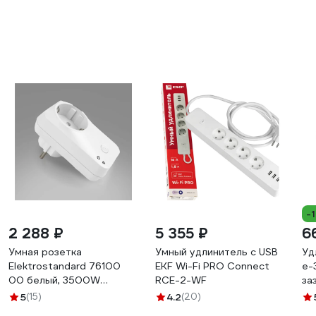
-
2 288 ₽
5 355 ₽
6
Умная розетка
Умный удлинитель c USB
Уд
Elektrostandard 76100
EKF Wi-Fi PRO Connect
е-
00 белый, 3500W
RCE-2-WF
за
a054335
(е
5
(15)
4.2
(20)