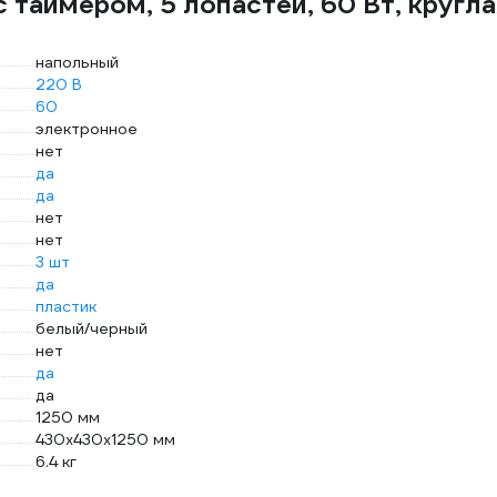
 таймером, 5 лопастей, 60 Вт, кругл
напольный
220 В
60
электронное
нет
да
да
нет
нет
3 шт
да
пластик
белый/черный
нет
да
да
1250 мм
430х430х1250 мм
6.4 кг