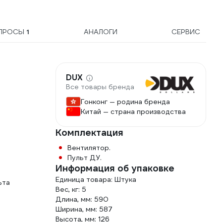
3xUSB Б0059568
SQ150
ПРОСЫ
1
АНАЛОГИ
СЕРВИС
DUX
Все товары бренда
Гонконг — родина бренда
Китай — страна производства
Комплектация
Вентилятор.
Пульт ДУ.
Информация об упаковке
Единица товара: Штука
ьта
Вес, кг: 5
Длина, мм: 590
Ширина, мм: 587
Высота, мм: 126