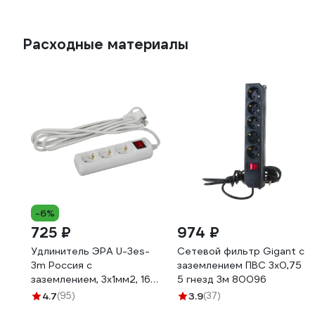
Расходные материалы
-6%
725 ₽
974 ₽
Удлинитель ЭРА U-3es-
Сетевой фильтр Gigant с
3m Россия с
заземлением ПВС 3x0,75
заземлением, 3x1мм2, 16A,
5 гнезд 3м 80096
ПВС, с выкл, 3гн, 3м
4.7
(95)
3.9
(37)
Б0028378