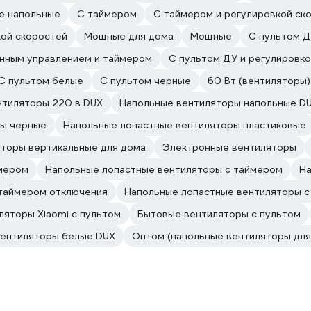
е напольные
С таймером
С таймером и регулировкой ск
кой скоростей
Мощные для дома
Мощные
С пультом Д
нным управлением и таймером
С пультом ДУ и регулировк
С пультом белые
С пультом черные
60 Вт (вентиляторы)
нтиляторы 220 в DUX
Напольные вентиляторы напольные D
ры черные
Напольные лопастные вентиляторы пластиковые
торы вертикальные для дома
Электронные вентиляторы
ймером
Напольные лопастные вентиляторы с таймером
На
 таймером отключения
Напольные лопастные вентиляторы с
ляторы Xiaomi с пультом
Бытовые вентиляторы с пультом
вентиляторы белые DUX
Оптом (напольные вентиляторы для