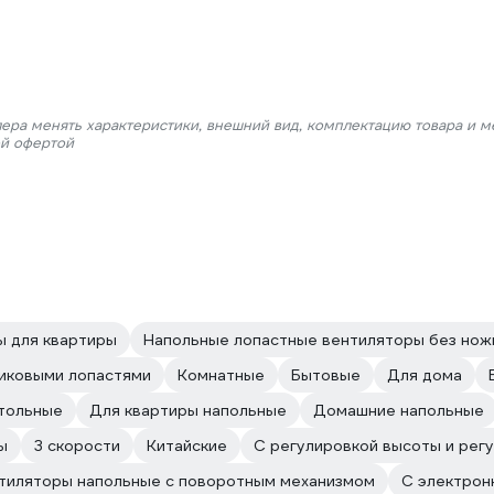
лера менять характеристики, внешний вид, комплектацию товара и м
ой офертой
ы для квартиры
Напольные лопастные вентиляторы без нож
иковыми лопастями
Комнатные
Бытовые
Для дома
тольные
Для квартиры напольные
Домашние напольные
ы
3 скорости
Китайские
С регулировкой высоты и рег
тиляторы напольные с поворотным механизмом
С электрон