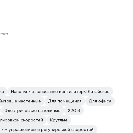
есто
ки
Напольные лопастные вентиляторы Китайские
Бытовые настенные
Для помещения
Для офиса
Электрические напольные
220 В
улировкой скоростей
Круглые
ным управлением и регулировкой скоростей