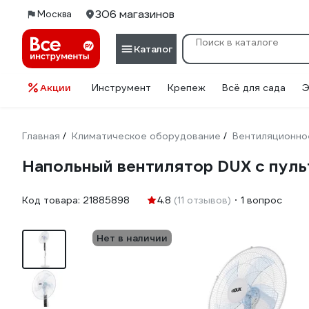
306 магазинов
Москва
Каталог
Акции
Инструмент
Крепеж
Всё для сада
Э
Главная
Климатическое оборудование
Вентиляционно
/
/
Напольный вентилятор DUX с пульт
Код товара:
21885898
4.8
(11 отзывов)
1 вопрос
Нет в наличии