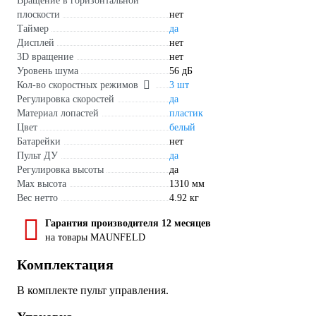
Вращение в горизонтальной
плоскости
нет
Таймер
да
Дисплей
нет
3D вращение
нет
Уровень шума
56 дБ
Кол-во скоростных режимов
3 шт
Регулировка скоростей
да
Материал лопастей
пластик
Цвет
белый
Батарейки
нет
Пульт ДУ
да
Регулировка высоты
да
Max высота
1310 мм
Вес нетто
4.92 кг
Гарантия производителя 12 месяцев
на товары MAUNFELD
Комплектация
В комплекте пульт управления.