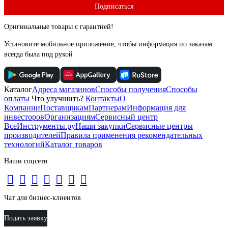
Подписаться
Оригинальные товары с гарантией!
Установите мобильное приложение, чтобы информация по заказам
всегда была под рукой
Каталог
Адреса магазинов
Способы получения
Способы
оплаты
Что улучшить?
Контакты
О
Компании
Поставщикам
Партнерам
Информация для
инвесторов
Организациям
Сервисный центр
ВсеИнструменты.ру
Наши закупки
Сервисные центры
производителей
Правила применения рекомендательных
технологий
Каталог товаров
Наши соцсети
Чат для бизнес-клиентов
Подать заявку