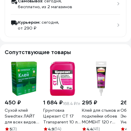
Самовывоз:
сегодня,
бесплатно
, из 2 магазинов
Курьером:
сегодня,
от 290 ₽
Сопутствующие товары
450 ₽
1 684 ₽
295 ₽
262
168.4 ₽/л
Сухой клей
Грунтовка
Клей для стыков и
Обой
Swedtex ЛАЙТ
Церезит CT 17
подклейки обоев
Экон
для всех видов
Transparent 10 л
МОМЕНТ 120 г
Унив
бумажных обоев,
3040053
3040161
200 
5
(3)
4.9
(54)
4.4
(45)
4.