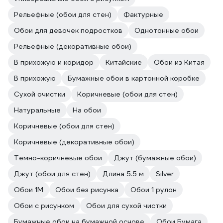
Рельефные (обои для стен)
Фактурные
Обои для девочек подростков
Однотонные обои
Рельефные (декоративные обои)
В прихожую и коридор
Китайские
Обои из Китая
В прихожую
Бумажные обои в картонной коробке
Сухой очистки
Коричневые (обои для стен)
Натуральные
На обои
Коричневые (обои для стен)
Коричневые (декоративные обои)
Темно-коричневые обои
Джут (бумажные обои)
Джут (обои для стен)
Длина 5.5 м
Silver
Обои 1М
Обои без рисунка
Обои 1 рулон
Обои с рисунком
Обои для сухой чистки
Бумажные обои на бумажной основе
Обои Бумага