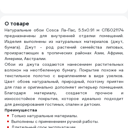
250 г, 50 кв.м PL-
1312
025
О товаре
Натуральные обои Cosca Ла-Пас, 5.5x0.91 м СПБ021174
предназначены для внутренней отделки помещений.
Изделия выполнены из натуральных материалов (джут,
бумага). Джут - род растений семейства липовых,
произрастающих в тропических районах Азии, Африки,
Америки, Австралии.
Обои из джута создаются нанесением растительных
волокон на неотбеленную бумагу. Покрытие похоже на
текстильное полотно с вкраплениями в виде узелков.
Цвет обоев натуральный, природный, поэтому приятен
для глаз и оригинально дополняет интерьер помещения.
Благодаря материалу, создается прочное и
износостойкое покрытие, которое идеально подходит
для декорирования гостиных, спален и детских.
Преимущества
Только натуральные материалы.
Выполнены с применением ручной работы.
Длительный срок эксплуатации.