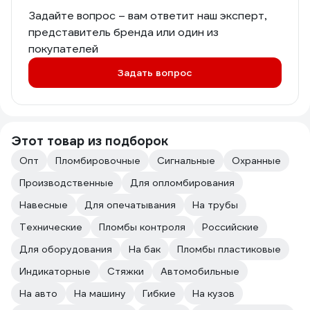
Задайте вопрос – вам ответит наш эксперт,
представитель бренда или один из
покупателей
Задать вопрос
Этот товар из подборок
Опт
Пломбировочные
Сигнальные
Охранные
Производственные
Для опломбирования
Навесные
Для опечатывания
На трубы
Технические
Пломбы контроля
Российские
Для оборудования
На бак
Пломбы пластиковые
Индикаторные
Стяжки
Автомобильные
На авто
На машину
Гибкие
На кузов