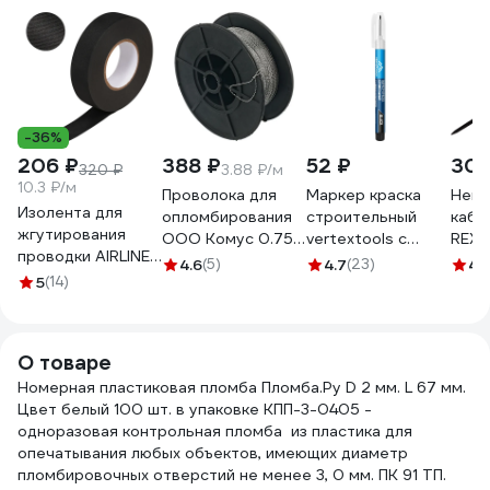
-36%
206 ₽
388 ₽
52 ₽
309
320 ₽
3.88 ₽/м
10.3 ₽/м
Проволока для
Маркер краска
Нейл
Изолента для
опломбирования
строительный
кабе
жгутирования
ООО Комус 0.75
vertextools с
REX
проводки AIRLINE
мм, намотка 100 м
длинным
300x
4.6
(5)
4.7
(23)
4.
19 мм, 20 м,
5
(14)
1348433
наконечником,
черн
термостойкая, на
черный 0021-02
07-1
основе
полиэстера
О товаре
ADPT003
Номерная пластиковая пломба Пломба.Ру D 2 мм. L 67 мм.
Цвет белый 100 шт. в упаковке КПП-3-0405 -
одноразовая контрольная пломба из пластика для
опечатывания любых объектов, имеющих диаметр
пломбировочных отверстий не менее 3, 0 мм. ПК 91 ТП.