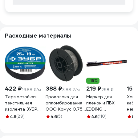
Расходные материалы
-15%
422 ₽
388 ₽
219 ₽
159
16.88 ₽/м
3.88 ₽/м
258 ₽
Термостойкая
Проволока для
Маркер для
Хому
текстильная
опломбирования
пленок и ПВХ
кабе
изолента ЗУБР
ООО Комус 0.75
EDDING
нейл
Авто-Жгут 19 мм х
мм, намотка 100 м
permanent 0.3мм
Safel
4.8
(29)
4.6
(5)
4.6
(110)
5
(
25 м 1236-2
1348433
чёрный E-140#1
W-10
шт. 