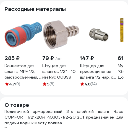
Расходные материалы
285 ₽
79 ₽
147 ₽
61 
/шт
Коннектор для
Штуцер для
Штуцер для
Муфт
шланга MPF 1/2,
шлангов 1/2" - 10
присоединения
"Gree
быстросъемный, с
мм Rvc 00899
шланга 1/2 нар. х
Добр
аквастопом, ABS
20мм Valtec
172
4.7
(9)
5
(8)
4.8
(14)
пластик/резина
VTr.650.N.0420
ДС.071277
О товаре
Поливочный армированный 3-х слойный шланг Raco
COMFORT 1/2"x20м 40303-1/2-20_z01 предназначен для
подачи воды к месту полива.