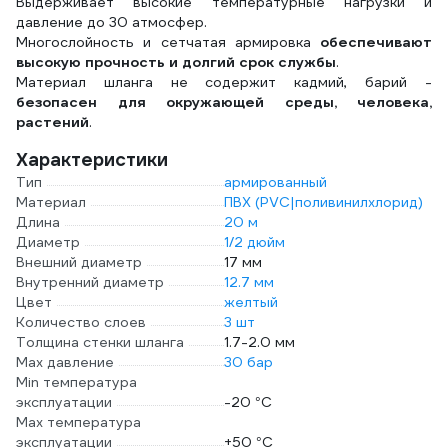
Выдерживает высокие температурные нагрузки и
давление до 30 атмосфер.
Многослойность и сетчатая армировка
обеспечивают
высокую прочность и долгий срок службы
.
Материал шланга не содержит кадмий, барий -
безопасен для окружающей среды, человека,
растений
.
Характеристики
Тип
армированный
Материал
ПВХ (PVC|поливинилхлорид)
Длина
20 м
Диаметр
1/2 дюйм
Внешний диаметр
17 мм
Внутренний диаметр
12.7 мм
Цвет
желтый
Количество слоев
3 шт
Толщина стенки шланга
1.7-2.0 мм
Max давление
30 бар
Min температура
эксплуатации
-20 °С
Мах температура
эксплуатации
+50 °С