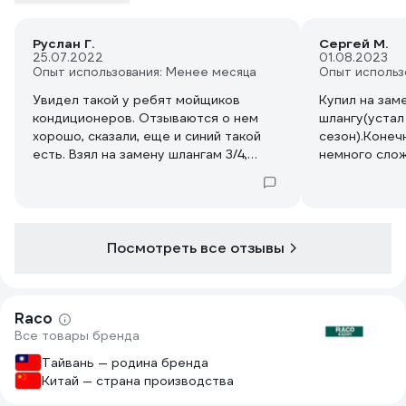
Руслан Г.
Сергей М.
25.07.2022
01.08.2023
Опыт использования: Менее месяца
Опыт использ
Увидел такой у ребят мойщиков
Купил на зам
кондиционеров. Отзываются о нем
шлангу(устал
хорошо, сказали, еще и синий такой
сезон).Конеч
есть. Взял на замену шлангам 3/4,
немного слож
надоело таскать за собой тяжелую
принципе все
30-метровую колбасу. Падения
напора воды не заметил, зато
поливать стало куда легче и приятнее.
Пока всё устраивает.
Посмотреть все отзывы
Raco
Все товары бренда
Тайвань — родина бренда
Китай — страна производства