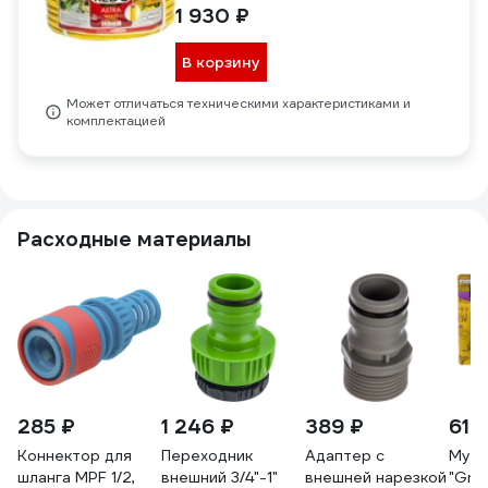
1 930 ₽
В корзину
Может отличаться техническими характеристиками и
комплектацией
Расходные материалы
285 ₽
1 246 ₽
389 ₽
61 
Коннектор для
Переходник
Адаптер с
Муфт
шланга MPF 1/2,
внешний 3/4"-1"
внешней нарезкой
"Gree