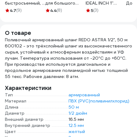
быстросъемный, с
для большого
IDEAL INCH 1''
Добр
аквастопом, ABS
объема воды USP
Cellfast 57-096
172
4.7
(9)
4.4
(8)
5
(3)
пластик/резина
77395
ДС.071277
О товаре
Поливочный армированный шланг REDO ASTRA 1/2", 50 м
600102 - это трёхслойный шланг из высококачественного
сырья, устойчивый к атмосферным воздействиям и УФ
лучам. Температура использования от -20°С до +60°С.
При производстве используется диагональное и
продольное армирование полиамидной нитью толщиной
55 текс. Рабочее давление: 8 атм.
Характеристики
Тип
армированный
Материал
ПВХ (PVC|поливинилхлорид)
Длина
50 м
Диаметр
1/2 дюйм
Внешний диаметр
16.5 мм
Внутренний диаметр
12.5 мм
Цвет
желтый