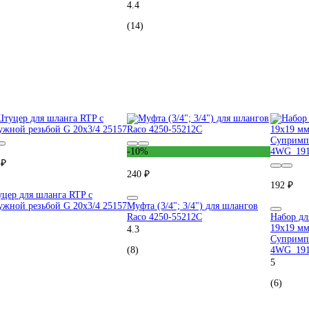
4.4
(14)
-10%
 ₽
240 ₽
192 ₽
цер для шланга RTP с
ужной резьбой G 20х3/4 25157
Муфта (3/4"; 3/4") для шлангов
Raco 4250-55212C
Набор дл
19x19 мм
4.3
Супримп
(8)
4WG_191
5
(6)