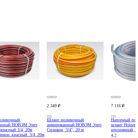
2 349 ₽
7 116 ₽
оливочный,
Шланг поливочный
Напорный по
анный НОВЭМ Элит
армированный НОВЭМ Элит
шланг Holzer F
красный 3/4, 20м
Силикон, 3/4", 20 м
прозрачный, 
ликон_красный_3/4_20м
4.2