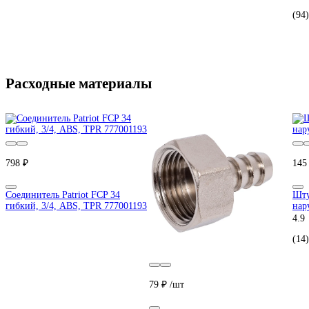
(94)
Расходные материалы
798 ₽
145
Соединитель Patriot FCP 34
Шту
гибкий, 3/4, ABS, TPR 777001193
нар
4.9
(14)
79 ₽
/шт