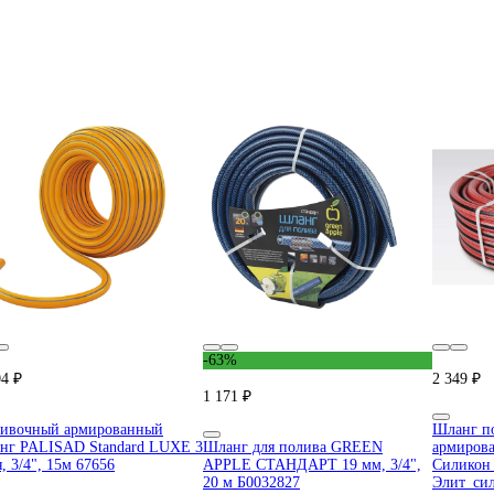
-63%
04 ₽
2 349 ₽
1 171 ₽
ивочный армированный
Шланг п
нг PALISAD Standard LUXE 3
Шланг для полива GREEN
армиров
я, 3/4", 15м 67656
APPLE СТАНДАРТ 19 мм, 3/4",
Силикон 
20 м Б0032827
Элит_си