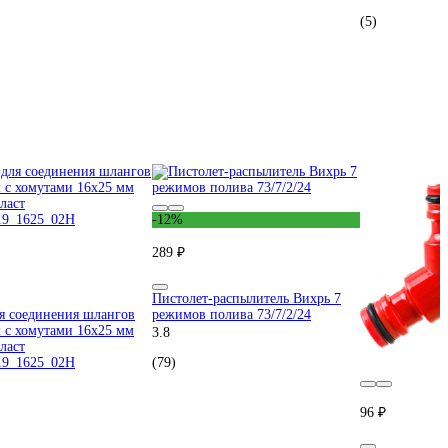
(5)
-12%
289 ₽
Пистолет-распылитель Вихрь 7
я соединения шлангов
режимов полива 73/7/2/24
 с хомутами 16х25 мм
3.8
ласт
9_1625_02H
(79)
96 ₽