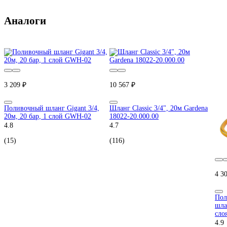
Аналоги
3 209 ₽
10 567 ₽
Поливочный шланг Gigant 3/4,
Шланг Classic 3/4", 20м Gardena
20м, 20 бар, 1 слой GWH-02
18022-20.000.00
4.8
4.7
(15)
(116)
4 3
Пол
шла
сло
4.9