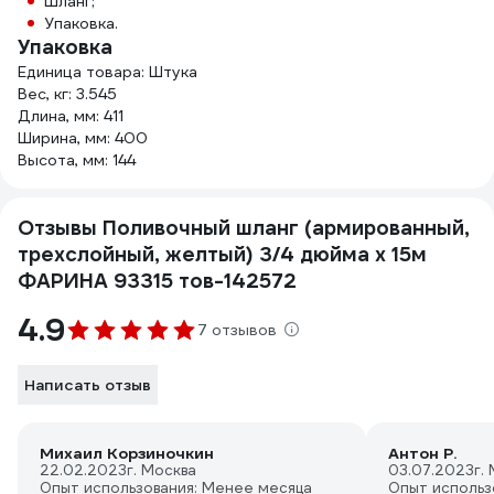
Шланг;
Упаковка.
Упаковка
Единица товара: Штука
Вес, кг: 3.545
Длина, мм: 411
Ширина, мм: 400
Высота, мм: 144
Отзывы Поливочный шланг (армированный,
трехслойный, желтый) 3/4 дюйма х 15м
ФАРИНА 93315 тов-142572
4.9
7 отзывов
Написать отзыв
Михаил Корзиночкин
Антон Р.
22.02.2023
г. Москва
03.07.2023
г.
Опыт использования: Менее месяца
Опыт использ