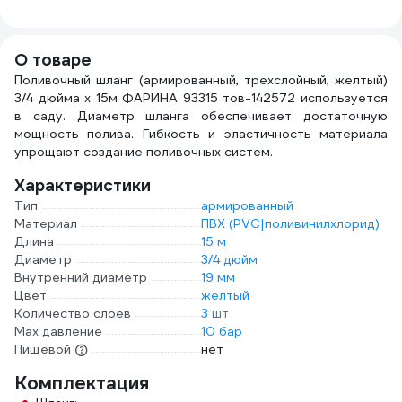
латунь
ДС.070679.ИМ
О товаре
Поливочный шланг (армированный, трехслойный, желтый)
3/4 дюйма х 15м ФАРИНА 93315 тов-142572 используется
в саду. Диаметр шланга обеспечивает достаточную
мощность полива. Гибкость и эластичность материала
упрощают создание поливочных систем.
Характеристики
Тип
армированный
Материал
ПВХ (PVC|поливинилхлорид)
Длина
15 м
Диаметр
3/4 дюйм
Внутренний диаметр
19 мм
Цвет
желтый
Количество слоев
3 шт
Max давление
10 бар
Пищевой
нет
Комплектация