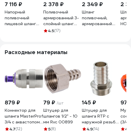
7 116 ₽
2 378 ₽
2 349 ₽
2 3
Напорный
Поливочный
Шланг
Шлан
поливочный
армированный 3-
поливочный,
арми
пищевой шланг
слойный шланг
армированный
НОВ
Holzer Flexo 3/4'',
USP 3/4"x20 м
НОВЭМ Элит
Силик
4.5
(17)
прозрачный, 20 м
77285-10
Силикон красный
м
100-12020M
3/4, 20м
Элит_силикон_красный_
Расходные материалы
879 ₽
79 ₽
145 ₽
97 
/шт
Коннектор для
Штуцер для
Штуцер для
Муф
шланга MasterProf
шлангов 1/2" - 10
шланга RTP с
соед
3/4 с аквастопом
мм Rvc 00899
наружной резьбой
(3/4"
соединитель
G 20х3/4 25157
4607
4.7
(12)
5
(8)
4.9
(14)
4.