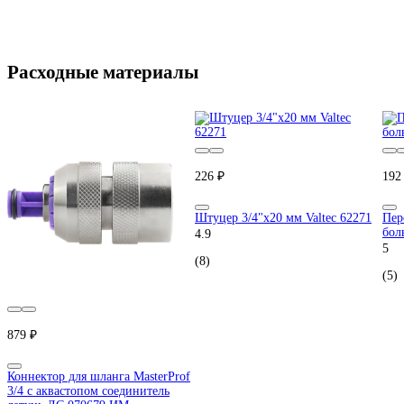
Расходные материалы
226 ₽
192
Штуцер 3/4"х20 мм Valtec 62271
Пер
бол
4.9
5
(8)
(5)
879 ₽
Коннектор для шланга MasterProf
3/4 с аквастопом соединитель