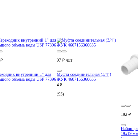
 ₽
97 ₽
/шт
еходник внутренний 1" для
Муфта соединительная (3/4")
ьшого объема воды USP 77396
ЖУК 4607156360635
4.8
(93)
192 ₽
Набор дл
19x19 мм