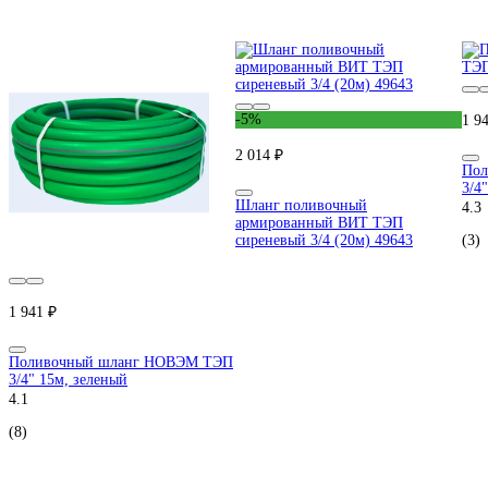
-5%
1 9
2 014 ₽
Пол
3/4
Шланг поливочный
4.3
армированный ВИТ ТЭП
сиреневый 3/4 (20м) 49643
(3)
1 941 ₽
Поливочный шланг НОВЭМ ТЭП
3/4" 15м, зеленый
4.1
(8)