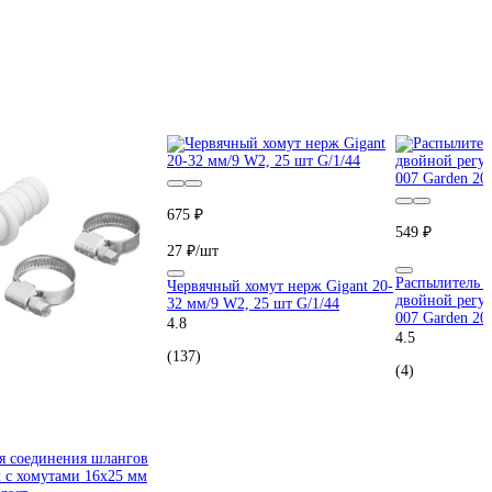
675 ₽
549 ₽
27 ₽/шт
Распылитель д
Червячный хомут нерж Gigant 20-
двойной регул
32 мм/9 W2, 25 шт G/1/44
007 Garden 20
4.8
4.5
(137)
(4)
я соединения шлангов
 с хомутами 16х25 мм