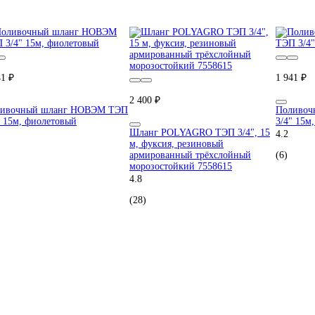
41 ₽
1 941 ₽
2 400 ₽
ивочный шланг НОВЭМ ТЭП
Поливоч
" 15м, фиолетовый
3/4" 15м
Шланг POLYAGRO ТЭП 3/4", 15
4.2
м, фуксия, резиновый
армированный трёхслойный
(6)
морозостойкий 7558615
4.8
(28)