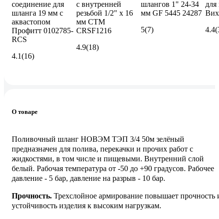
соединение для
с внутренней
шлангов 1" 24-34
для
шланга 19 мм с
резьбой 1/2" х 16
мм GF 5445 24287
Вих
аквастопом
мм СТМ
5
(7)
4.4
(
Профитт 0102785-
CRSF1216
RCS
4.9
(18)
4.1
(16)
О товаре
Поливочный шланг НОВЭМ ТЭП 3/4 50м зелёный
предназначен для полива, перекачки и прочих работ с
жидкостями, в том числе и пищевыми. Внутренний слой
белый. Рабочая температура от -50 до +90 градусов. Рабочее
давление - 5 бар, давление на разрыв - 10 бар.
Прочность.
Трехслойное армирование повышает прочность 
устойчивость изделия к высоким нагрузкам.