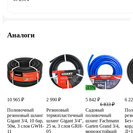
Аналоги
-15%
10 965 ₽
2 990 ₽
5 842 ₽
6 22
6 833 ₽
Поливочный
Резиновый
Садовый
Пол
резиновый шланг
термопластичный
поливочный
рез
Gigant 3/4, 10 бар,
шланг Gigant 3/4",
шланг Fachmann
Без
50м, 3 слоя GWH-
25 м, 3 слоя GRH-
Garten Grand 3/4,
кор
11
05
морозостойкий
Д=1