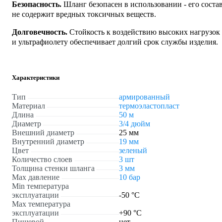
Безопасность.
Шланг безопасен в использовании - его соста
не содержит вредных токсичных веществ.
Долговечность.
Стойкость к воздействию высоких нагрузок
и ультрафиолету обеспечивает долгий срок службы изделия.
Характеристики
Тип
армированный
Материал
термоэластопласт
Длина
50 м
Диаметр
3/4 дюйм
Внешний диаметр
25 мм
Внутренний диаметр
19 мм
Цвет
зеленый
Количество слоев
3 шт
Толщина стенки шланга
3 мм
Max давление
10 бар
Min температура
эксплуатации
-50 °С
Мах температура
эксплуатации
+90 °С
Пищевой
нет