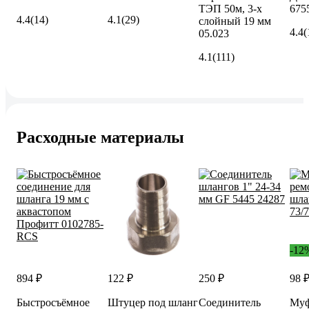
ТЭП 50м, 3-х
675
4.4
(14)
4.1
(29)
слойный 19 мм
4.4
(
05.023
4.1
(111)
Расходные материалы
-12
894 ₽
122 ₽
250 ₽
98 
Быстросъёмное
Штуцер под шланг
Соединитель
Муф