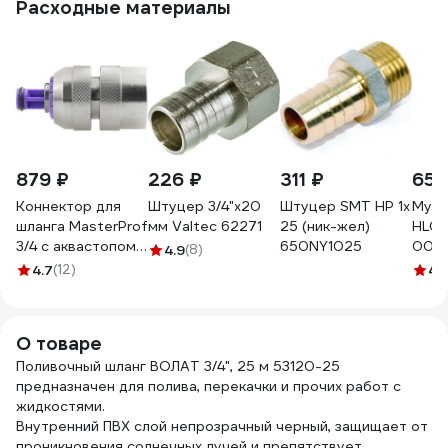
Расходные материалы
879 ₽
226 ₽
311 ₽
65 
Коннектор для
Штуцер 3/4"х20
Штуцер SMT НР 1х
Муфт
шланга MasterProf
мм Valtec 62271
25 (ник-жел)
HL036
3/4 с аквастопом
650NY1025
0027
4.9
(8)
соединитель
4.7
(12)
4.
латунь
ДС.070679.ИМ
О товаре
Поливочный шланг ВОЛАТ 3/4", 25 м 53120-25
предназначен для полива, перекачки и прочих работ с
жидкостями.
Внутренний ПВХ слой непрозрачный черный, защищает от
проникновения солнечных лучей и препятствует