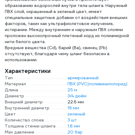
образованию водорослей внутри тела шланга. Наружный
ПВХ слой, окрашенный в зеленый цвет, имеет
специальные защитные добавки от воздействия внешних
факторов, таких как ультрафиолетовое излучение,
истирание. Между внутренним и наружным ПВХ слоями
проложен высокопрочный плетеный корд из полиамидной
нити белого цвета.
Вредные вещества (Cd), барий (Ba), свинец (Pb)
отсутствуют, благодаря чему шланг безопасен в
использовании.
Характеристики
Тип
армированный
Материал
ПВХ (PVC|поливинилхлорид)
Длина
25 м
Диаметр
3/4 дюйм
Внешний диаметр
22.6 мм
Внутренний диаметр
19 мм
Цвет
зеленый
Количество слоев
3 шт
Толщина стенки шланга
1.8 мм
Max давление
20 бар