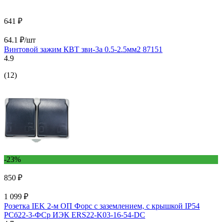
641 ₽
64.1 ₽/шт
Винтовой зажим КВТ зви-3а 0.5-2.5мм2 87151
4.9
(12)
-23%
850 ₽
1 099 ₽
Розетка IEK 2-м ОП Форс с заземлением, с крышкой IP54
РСб22-3-ФСр ИЭК ERS22-K03-16-54-DC