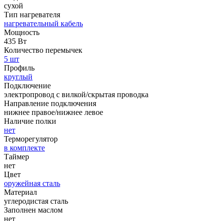
сухой
Тип нагревателя
нагревательный кабель
Мощность
435 Вт
Количество перемычек
5 шт
Профиль
круглый
Подключение
электропровод с вилкой/скрытая проводка
Направление подключения
нижнее правое/нижнее левое
Наличие полки
нет
Терморегулятор
в комплекте
Таймер
нет
Цвет
оружейная сталь
Материал
углеродистая сталь
Заполнен маслом
нет