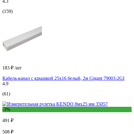
4.3
(159)
183 ₽
/шт
Кабель-канал с крышкой 25х16 белый, 2м Gigant 79003-2GI
4.9
(61)
-3%
491 ₽
508 ₽