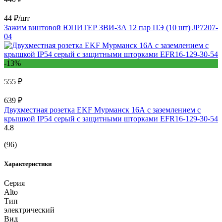
44 ₽/шт
Зажим винтовой ЮПИТЕР ЗВИ-3А 12 пар ПЭ (10 шт) JP7207-
04
-13%
555 ₽
639 ₽
Двухместная розетка EKF Мурманск 16А с заземлением с
крышкой IP54 серый с защитными шторками EFR16-129-30-54
4.8
(96)
Характеристики
Серия
Alto
Тип
электрический
Вид