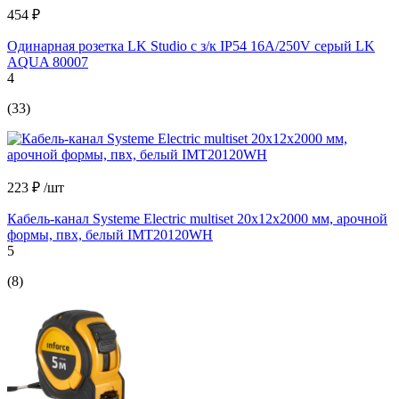
454 ₽
Одинарная розетка LK Studio с з/к IP54 16А/250V серый LK
AQUA 80007
4
(33)
223 ₽
/шт
Кабель-канал Systeme Electric multiset 20x12x2000 мм, арочной
формы, пвх, белый IMT20120WH
5
(8)