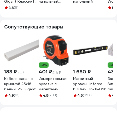
Gigant Классик П8
напольный
напольный
Wonz
500x850 PEG-10-
Wonzon &
Wonzon &
Wogh
4.6
(9)
5
(1
00
Woghand темный
Woghand
граф
графит WW-
брашированное
AL3
A407-GM
золото WW-
Сопутствующие товары
A407-BG
-3%
-31
183 ₽
401 ₽
1 660 ₽
43 
/шт
414 ₽
Кабель-канал с
Измерительная
Магнитный
Зажи
крышкой 25х16
рулетка с
уровень Inforce
Вихр
белый, 2м Gigant
магнитным
600мм 06-11-056
mm?,
79003-2GI
крюком, 5x25мм
73/12
4.9
(61)
4.5
(233)
4.6
(957)
4.
Gigant GWM525