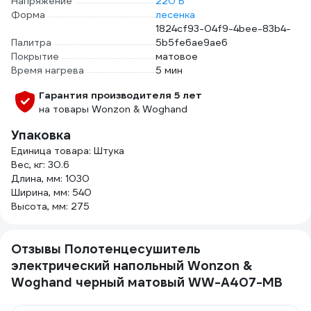
Напряжение
220 В
Форма
лесенка
1824cf93-04f9-4bee-83b4-
Палитра
5b5fe6ae9ae6
Покрытие
матовое
Время нагрева
5 мин
Гарантия производителя 5 лет
на товары Wonzon & Woghand
Упаковка
Единица товара: Штука
Вес, кг: 30.6
Длина, мм: 1030
Ширина, мм: 540
Высота, мм: 275
Отзывы Полотенцесушитель
электрический напольный Wonzon &
Woghand черный матовый WW-A407-MB