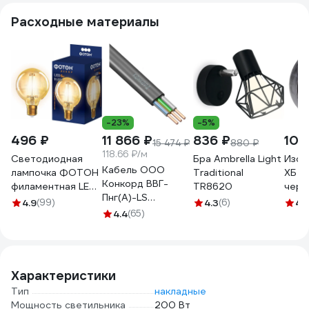
Расходные материалы
-23%
-5%
496 ₽
11 866 ₽
836 ₽
105
15 474 ₽
880 ₽
118.66 ₽/м
Светодиодная
Бра Ambrella Light
Изол
Кабель ООО
лампочка ФОТОН
Traditional
ХБ 19
Конкорд ВВГ-
филаментная LED
TR8620
черн
Пнг(А)-LS
FL G95 6Вт E27
4.9
(99)
4.3
(6)
4.1
3x2,5ок(N, PE) -
2200K, теплый
4.4
(65)
0,66 (100м) Бухта
свет, 22627
100м 4663
Характеристики
Тип
накладные
Мощность светильника
200 Вт