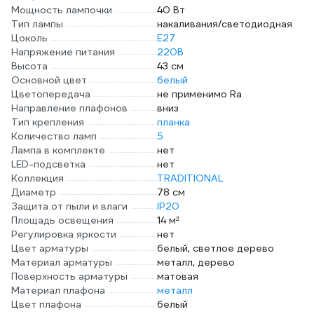
Мощность лампочки
40 Вт
Тип лампы
накаливания/светодиодная
Цоколь
E27
Напряжение питания
220В
Высота
43 см
Основной цвет
белый
Цветопередача
не применимо Ra
Направление плафонов
вниз
Тип крепления
планка
Количество ламп
5
Лампа в комплекте
нет
LED-подсветка
нет
Коллекция
TRADITIONAL
Диаметр
78 см
Защита от пыли и влаги
IP20
Площадь освещения
14 м²
Регулировка яркости
нет
Цвет арматуры
белый, светлое дерево
Материал арматуры
металл, дерево
Поверхность арматуры
матовая
Материал плафона
металл
Цвет плафона
белый