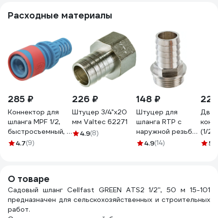
Расходные материалы
285 ₽
226 ₽
148 ₽
220
Коннектор для
Штуцер 3/4"х20
Штуцер для
Двух
шланга MPF 1/2,
мм Valtec 62271
шланга RTP с
конн
быстросъемный, с
наружной резьбой
(1/2"
4.9
(8)
аквастопом, ABS
G 20х3/4 25157
мм)
4.7
(9)
4.9
(14)
5
(
пластик/резина
DWC
ДС.071277
О товаре
Садовый шланг Cellfast GREEN ATS2 1/2'', 50 м 15-101
предназначен для сельскохозяйственных и строительных
работ.