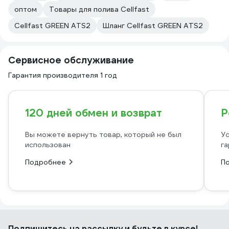
оптом
Товары для полива Cellfast
Cellfast GREEN ATS2
Шланг Cellfast GREEN ATS2
Сервисное обслуживание
Гарантия производителя 1 год
120 дней обмен и возврат
Р
Вы можете вернуть товар, который не был
Ус
использован
га
Подробнее
П
Подпишитесь
на рассылку
и будьте в курсе!