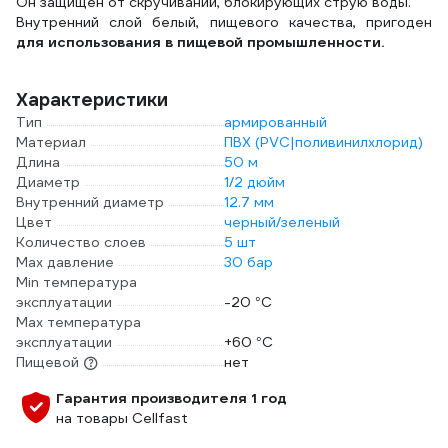
Он защищен от скручиваний, блокирующих струю воды.
Внутренний слой белый, пищевого качества, пригоден
для использования в пищевой промышленности.
Характеристики
Тип
армированный
Материал
ПВХ (PVC|поливинилхлорид)
Длина
50 м
Диаметр
1/2 дюйм
Внутренний диаметр
12.7 мм
Цвет
черный/зеленый
Количество слоев
5 шт
Max давление
30 бар
Min температура
эксплуатации
-20 °С
Мах температура
эксплуатации
+60 °С
Пищевой
нет
Гарантия производителя 1 год
на товары Cellfast