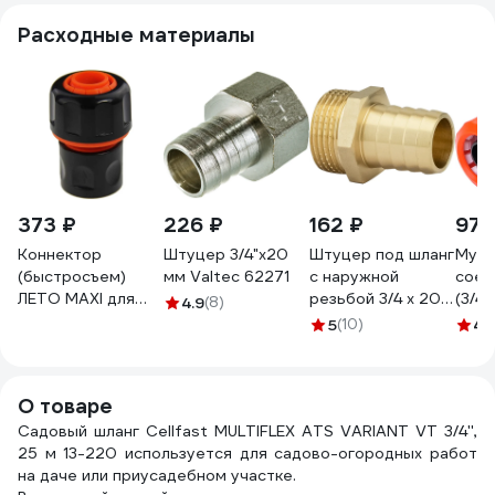
Расходные материалы
373 ₽
226 ₽
162 ₽
97 
Коннектор
Штуцер 3/4"х20
Штуцер под шланг
Муф
(быстросъем)
мм Valtec 62271
с наружной
соед
ЛЕТО MAXI для
резьбой 3/4 х 20
(3/4"
4.9
(8)
шланга 3/4 п/эт
мм PROFACTOR
4607
5
(10)
4.
АР1104 25196
PF TF 208.20
О товаре
Садовый шланг Cellfast MULTIFLEX ATS VARIANT VT 3/4'',
25 м 13-220 используется для садово-огородных работ
на даче или приусадебном участке.