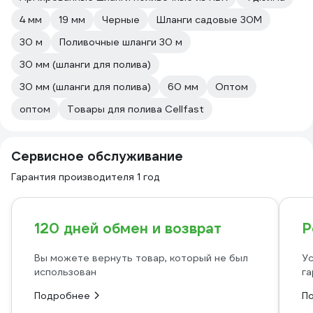
4 мм
19 мм
Черные
Шланги садовые 30М
30 м
Поливочные шланги 30 м
30 мм (шланги для полива)
30 мм (шланги для полива)
60 мм
Оптом
оптом
Товары для полива Cellfast
Сервисное обслуживание
Гарантия производителя 1 год
120 дней обмен и возврат
Р
Вы можете вернуть товар, который не был
Ус
использован
га
Подробнее
П