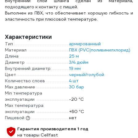
Внутренний слой шланга сделан из материала,
подходящего к контакту с пищей.
Выполнен из ПВХ, что обеспечивает хорошую гибкость и
эластичность при плюсовой температуре.
Характеристики
Тип
армированный
Материал
ПВХ (PVC|поливинилхлорид)
Длина
25 м
Диаметр
3/4 дюйм
Внутренний диаметр
19 мм
Цвет
черный/голубой
Количество слоев
4 шт
Max давление
30 бар
Min температура
эксплуатации
-20 °С
Мах температура
эксплуатации
+60 °С
Пищевой
нет
Гарантия производителя 1 год
на товары Cellfast