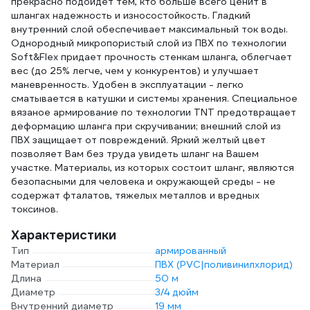
прекрасно подойдет тем, кто больше всего ценит в
шлангах надежность и износостойкость. Гладкий
внутренний слой обеспечивает максимальный ток воды.
Однородный микропористый слой из ПВХ по технологии
Soft&Flex придает прочность стенкам шланга, облегчает
вес (до 25% легче, чем у конкурентов) и улучшает
маневренность. Удобен в эксплуатации - легко
сматывается в катушки и системы хранения. Специальное
вязаное армирование по технологии TNT предотвращает
деформацию шланга при скручивании; внешний слой из
ПВХ защищает от повреждений. Яркий желтый цвет
позволяет Вам без труда увидеть шланг на Вашем
участке. Материалы, из которых состоит шланг, являются
безопасными для человека и окружающей среды - не
содержат фталатов, тяжелых металлов и вредных
токсинов.
Характеристики
Тип
армированный
Материал
ПВХ (PVC|поливинилхлорид)
Длина
50 м
Диаметр
3/4 дюйм
Внутренний диаметр
19 мм