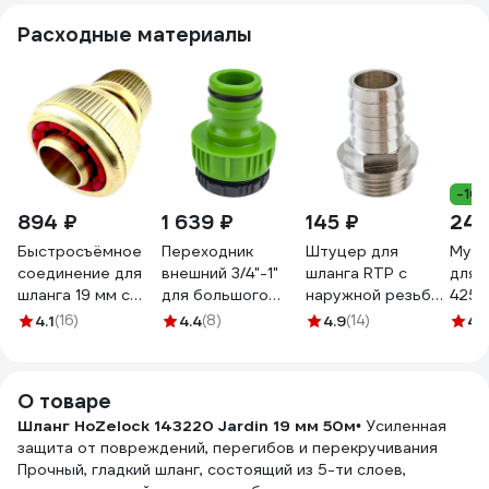
Расходные материалы
-10
894 ₽
1 639 ₽
145 ₽
240
Быстросъёмное
Переходник
Штуцер для
Муфта
соединение для
внешний 3/4"-1"
шланга RTP с
для 
шланга 19 мм с
для большого
наружной резьбой
4250
аквастопом
объема воды USP
G 20х3/4 25157
4.1
(16)
4.4
(8)
4.9
(14)
4.
Профитт
77395
0102785-RCS
О товаре
Шланг HoZelock 143220 Jardin 19 мм 50м
• Усиленная
защита от повреждений, перегибов и перекручивания
Прочный, гладкий шланг, состоящий из 5-ти слоев,