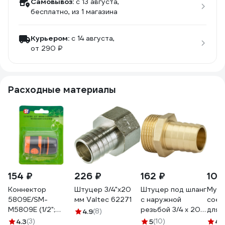
Самовывоз:
c 13 августа,
бесплатно
, из 1 магазина
Курьером:
c 14 августа,
от 290 ₽
Расходные материалы
154 ₽
226 ₽
162 ₽
103
Коннектор
Штуцер 3/4"х20
Штуцер под шланг
Муф
5809Е/SM-
мм Valtec 62271
с наружной
соед
M5809E (1/2";
резьбой 3/4 х 20
для ш
4.9
(8)
мягкий пластик)
мм PROFACTOR
Gard
4.3
(3)
5
(10)
4.