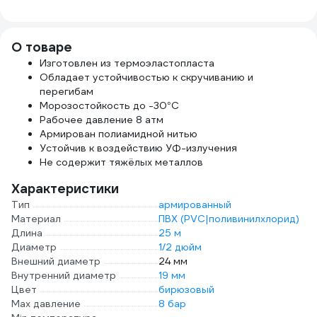
SanTrade 2592
PF TF 208.20
ST60
О товаре
Изготовлен из термоэластопласта
Обладает устойчивостью к скручиванию и
перегибам
Морозостойкость до -30°C
Рабочее давление 8 атм
Армирован полиамидной нитью
Устойчив к воздействию УФ-излучения
Не содержит тяжёлых металлов
Характеристики
Тип
армированный
Материал
ПВХ (PVC|поливинилхлорид)
Длина
25 м
Диаметр
1/2 дюйм
Внешний диаметр
24 мм
Внутренний диаметр
19 мм
Цвет
бирюзовый
Max давление
8 бар