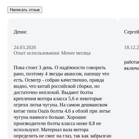
Написать отзыв
Денис
Серге
24.03.2026
18.12.
Опыт использования: Менее месяца
работа
Пока стоит 3 день. О надёжности говорить
включа
рано, поэтому 4 звезды авансом, напишу что
есть. Осмотр - собран качественно, правда
видно, что китай российской сборки, но
достаточно неплохой. Выдают болты
крепления мотора класса 5,6 и некоторые
огрехи литья чугуна. На самом дешманском
китае типа Oazis болты 4,6 а облой при литье
чугуна намного больше. Хорошие
производители болты класса ниже 8,8 не
используют. Материал вала мотора
определить не смог на глаз, так как забрызган