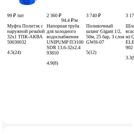
99 ₽
/шт
2 360 ₽
3 740 ₽
3 17
94.4 ₽/м
Муфта Политэк с
Напорная труба
Поливочный
Шла
наружной резьбой
для холодного
шланг Gigant 1/2,
вса
32х1 ТПК-АКВА
водоснабжения
50м, 25 бар, 3 слоя
м)
50030032
UNIPUMP ПЭ100
GWH-07
ELE
SDR 13.6-32x2.4
902
4.5
(24)
5
(12)
93810
3.3
(
4.9
(8)