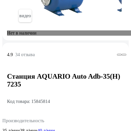
видео
Нет в наличии
4.9
34 отзыва
Станция AQUARIO Auto Adb-35(H)
7235
Код товара: 15845814
Производительность
35 л/мин
38 л/мин
40 л/мин