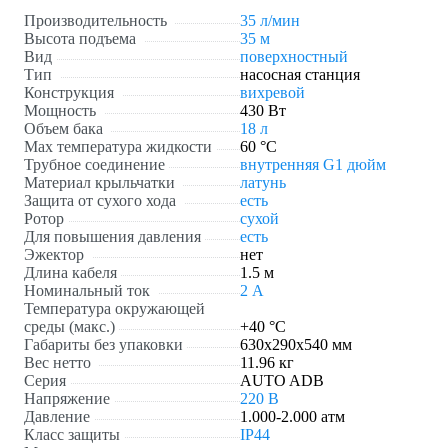
Производительность
35 л/мин
Высота подъема
35 м
Вид
поверхностный
Тип
насосная станция
Конструкция
вихревой
Мощность
430 Вт
Объем бака
18 л
Мах температура жидкости
60 °С
Трубное соединение
внутренняя G1 дюйм
Материал крыльчатки
латунь
Защита от сухого хода
есть
Ротор
сухой
Для повышения давления
есть
Эжектор
нет
Длина кабеля
1.5 м
Номинальный ток
2 А
Температура окружающей
среды (макс.)
+40 °С
Габариты без упаковки
630x290x540 мм
Вес нетто
11.96 кг
Серия
AUTO ADB
Напряжение
220 В
Давление
1.000-2.000 атм
Класс защиты
IP44