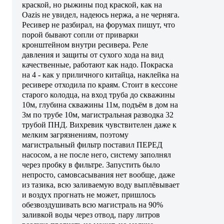
краской, но рыжины под краской, как на
Oazis не увидел, надеюсь нержа, а не черняга.
Ресивер не разбирал, на форумах пишут, что
порой бывают сопли от приварки
кронштейном внутри ресивера. Реле
давления и защиты от сухого хода на вид
качественные, работают как надо. Покраска
на 4 - как у приличного китайца, наклейка на
ресивере отходила по краям. Стоит в кессоне
старого колодца, на вход труба до скважины
10м, глубина скважины 11м, подъём в дом на
3м по трубе 10м, магистральная разводка 32
трубой ПНД. Вихревик чувствителен даже к
мелким загрязнениям, поэтому
магистральный фильтр поставил ПЕРЕД
насосом, а не после него, систему заполнял
через пробку в фильтре. Запустить было
непросто, самовсасывания нет вообще, даже
из тазика, всю заливаемую воду выплёвывает
и воздух прогнать не может, пришлось
обезвоздушивать всю магистраль на 90%
заливкой воды через отвод, пару литров