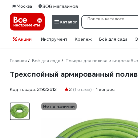
306 магазинов
Москва
Каталог
Акции
Инструмент
Крепеж
Всё для сада
Э
Главная
Всё для сада
Товары для полива и водоснабж
/
/
Трехслойный армированный поливо
Код товара:
21922612
2
(1 отзыв)
1 вопрос
Нет в наличии