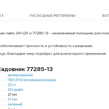
Ы
1
РАСХОДНЫЕ МАТЕРИАЛЫ
ВО
к лайм, 3/4"x25 м 77285-13 - незаменимый помощник для пол
 обеспечивает прочность и устойчивость к разрывам.
ур, благодаря чему подойдет для всепогодного применения.
Садовник 77285-13
армированный
ПВХ (PVC|поливинилхлорид)
25 м
3/4 дюйм
21 мм
17 мм
зеленый