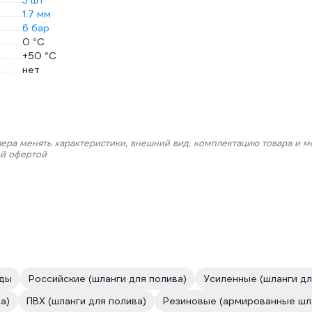
3 шт
1.7 мм
6 бар
0 °С
+50 °С
нет
лера менять характеристики, внешний вид, комплектацию товара и м
ой офертой
оды
Российские (шланги для полива)
Усиленные (шланги дл
а)
ПВХ (шланги для полива)
Резиновые (армированные шл