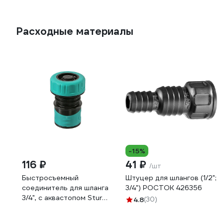
Расходные материалы
-15%
116 ₽
41 ₽
/шт
Быстросъемный
Штуцер для шлангов (1/2";
соединитель для шланга
3/4") РОСТОК 426356
3/4", с аквастопом Sturm
4.8
(30)
3015-21-3/4ASPR