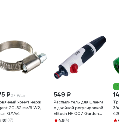
-10%
75 ₽
549 ₽
145 
27 ₽/шт
рвячный хомут нерж
Распылитель для шланга
Тройни
gant 20-32 мм/9 W2,
с двойной регулировкой
3/4"х3
 шт G/1/44
Elitech HF 007 Garden
426372
206031
4.8
(137)
4.5
(4)
4.9
(9