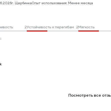
06.2026
г. Щербинка
Опыт использования: Менее месяца
чивость
2
Устойчивость к перегибам
2
Мягкость
:
:
Посмотреть все отз