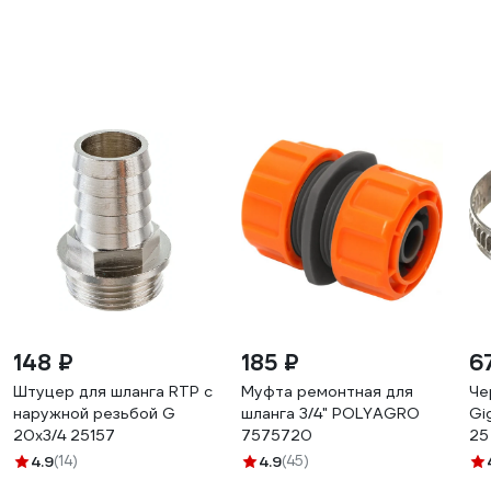
148 ₽
185 ₽
6
Штуцер для шланга RTP с
Муфта ремонтная для
Че
наружной резьбой G
шланга 3/4" POLYAGRO
Gi
20х3/4 25157
7575720
25
4.9
(14)
4.9
(45)