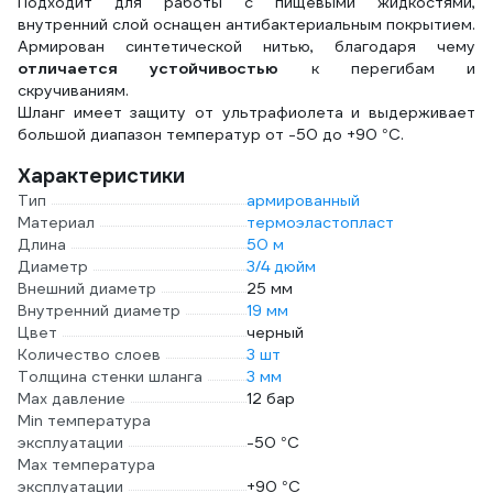
Подходит для работы с пищевыми жидкостями,
внутренний слой оснащен антибактериальным покрытием.
Армирован синтетической нитью, благодаря чему
отличается устойчивостью
к перегибам и
скручиваниям.
Шланг имеет защиту от ультрафиолета и выдерживает
большой диапазон температур от -50 до +90 °С.
Характеристики
Тип
армированный
Материал
термоэластопласт
Длина
50 м
Диаметр
3/4 дюйм
Внешний диаметр
25 мм
Внутренний диаметр
19 мм
Цвет
черный
Количество слоев
3 шт
Толщина стенки шланга
3 мм
Max давление
12 бар
Min температура
эксплуатации
-50 °С
Мах температура
эксплуатации
+90 °С