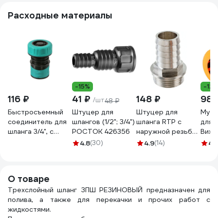
Расходные материалы
-15%
-12
116 ₽
41 ₽
148 ₽
98 
/шт
48 ₽
Быстросъемный
Штуцер для
Штуцер для
Муфт
соединитель для
шлангов (1/2"; 3/4")
шланга RTP с
для ш
шланга 3/4", с
РОСТОК 426356
наружной резьбой
Вихр
аквастопом Sturm
G 20х3/4 25157
4.8
(30)
4.9
(14)
4.
3015-21-3/4ASPR
О товаре
Трехслойный шланг ЗПШ РЕЗИНОВЫЙ предназначен для
полива, а также для перекачки и прочих работ с
жидкостями.