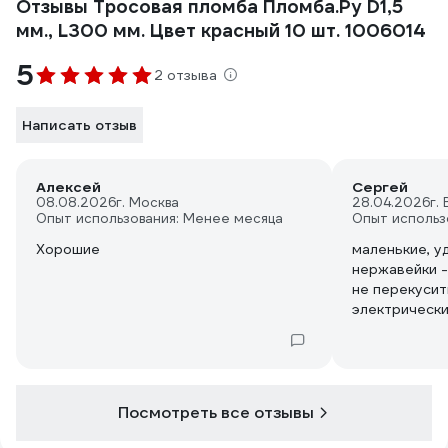
Отзывы Тросовая пломба Пломба.Ру D1,5
мм., L300 мм. Цвет красный 10 шт. 1006014
5
2 отзыва
Написать отзыв
Алексей
Сергей
08.08.2026
г. Москва
28.04.2026
г.
Опыт использования: Менее месяца
Опыт использ
Хорошие
маленькие, у
нержавейки 
не перекусит
электрически
чтобы хулига
Посмотреть все отзывы