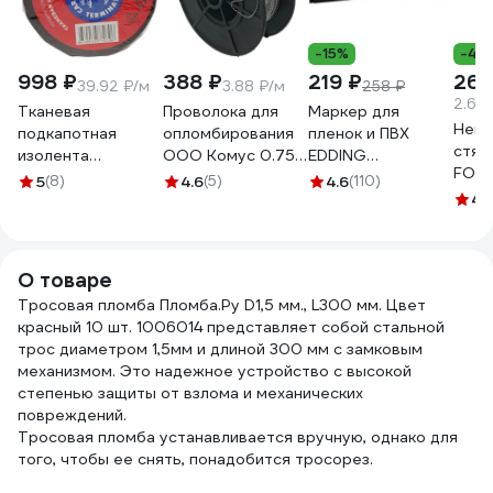
-15%
-40
998 ₽
388 ₽
219 ₽
269
39.92 ₽/м
3.88 ₽/м
258 ₽
2.69
Тканевая
Проволока для
Маркер для
Нейл
подкапотная
опломбирования
пленок и ПВХ
стяж
изолента
ООО Комус 0.75
EDDING
FORT
Terminator Izt
мм, намотка 100 м
permanent 0.3мм
5
(8)
4.6
(5)
4.6
(110)
5х30
1925 fabric, 19мм х
1348433
чёрный E-140#1
4.
100 
25м, толщина
0,25мм 2000832
О товаре
Тросовая пломба Пломба.Ру D1,5 мм., L300 мм. Цвет
красный 10 шт. 1006014 представляет собой стальной
трос диаметром 1,5мм и длиной 300 мм с замковым
механизмом. Это надежное устройство с высокой
степенью защиты от взлома и механических
повреждений.
Тросовая пломба устанавливается вручную, однако для
того, чтобы ее снять, понадобится тросорез.