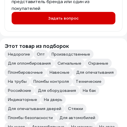
представитель бренда или один из
покупателей
Задать вопрос
Этот товар из подборок
Недорогие
Опт
Производственные
Для опломбирования
Сигнальные
Охранные
Пломбировочные
Навесные
Для опечатывания
На трубы
Пломбы контроля
Технические
Российские
Для оборудования
На бак
Индикаторные
На дверь
Для опечатывания дверей
Стяжки
Пломбы безопасности
Для автомобилей
На кузов
Автомобильные
На машину
На авто