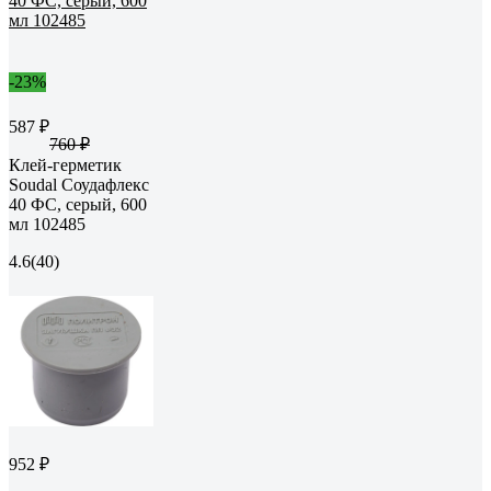
-23%
587 ₽
760 ₽
Клей-герметик
Soudal Соудафлекс
40 ФС, серый, 600
мл 102485
4.6
(40)
952 ₽