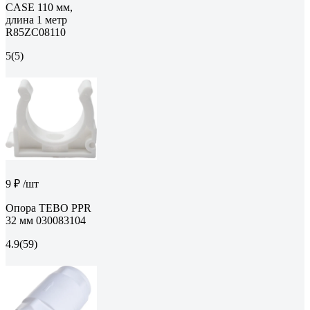
CASE 110 мм,
длина 1 метр
R85ZC08110
5
(5)
9 ₽
/шт
Опора TEBO PPR
32 мм 030083104
4.9
(59)