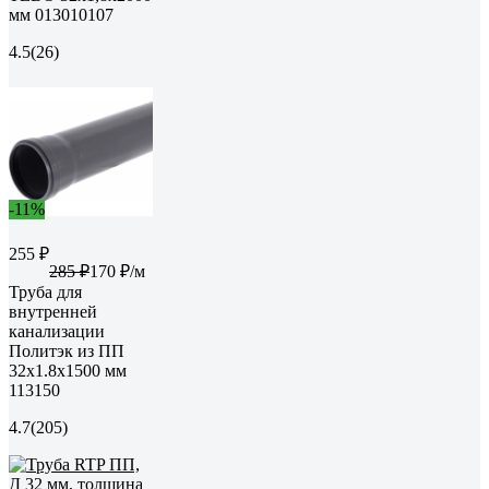
мм 013010107
4.5
(26)
-11%
255 ₽
285 ₽
170 ₽/м
Труба для
внутренней
канализации
Политэк из ПП
32х1.8х1500 мм
113150
4.7
(205)