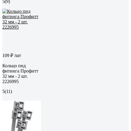
5
(9)
109 ₽
/шт
Кольцо пнд
фитинга Профитт
32 мм - 2 шт.
2226995
5
(11)