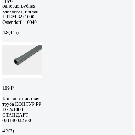
Труба
однораструбная
канализационная
HTEM 32х1000
Ostendorf 110040
4.8
(445)
189 ₽
Канализационная
труба КОНТУР РР
D32x1000
СТАНДАРТ
071130032500
4.7
(3)