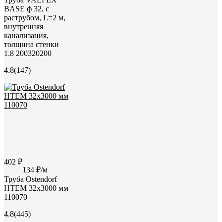
BASE ф 32, с
раструбом, L=2 м,
внутренняя
канализация,
толщина стенки
1.8 200320200
4.8
(147)
402 ₽
134 ₽/м
Труба Ostendorf
HTEM 32x3000 мм
110070
4.8
(445)