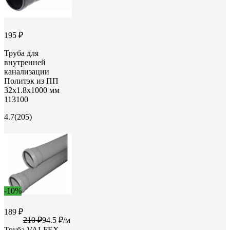
195 ₽
Труба для
внутренней
канализации
Политэк из ПП
32х1.8х1000 мм
113100
4.7
(205)
-10%
189 ₽
210 ₽
94.5 ₽/м
Труба VALFEX