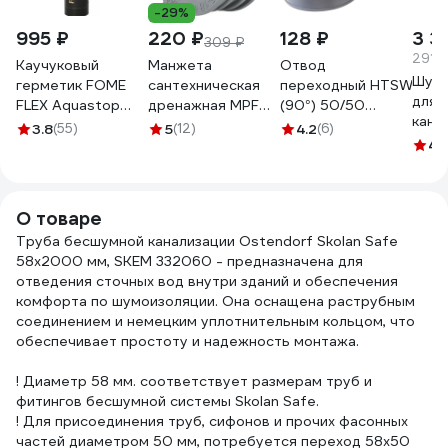
-29%
995 ₽
220 ₽
128 ₽
3 3
309 ₽
2914.
Каучуковый
Манжета
Отвод
Шумо
герметик FOME
сантехническая
переходный HTSW
для
FLEX Aquastop
дренажная MPF
(90°) 50/50
кана
(прозрачный; 300
для
Ostendorf 112950
3.8
(55)
5
(12)
4.2
(6)
труб
мл) 01-4-2-009
кондиционера,
4.
Nois
бойлера,
STP 
сушильной
машины, осмоса,
О товаре
самопромывного
Труба бесшумной канализации Ostendorf Skolan Safe
фильтра
58х2000 мм, SKEM 332060 - предназначена для
ИС.131886
отведения сточных вод внутри зданий и обеспечения
комфорта по шумоизоляции. Она оснащена раструбным
соединением и немецким уплотнительным кольцом, что
обеспечивает простоту и надежность монтажа.
! Диаметр 58 мм. соответствует размерам труб и
фитингов бесшумной системы Skolan Safe.
! Для присоединения труб, сифонов и прочих фасонных
частей диаметром 50 мм, потребуется переход 58х50