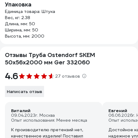
Упаковка
Единица товара: Штука
Вес, кг: 2.38
Длина, мм: 50
Ширина, мм: 50
Высота, мм: 2000
Отзывы Труба Ostendorf SKEM
50х56x2000 мм Ger 332060
4.6
27 отзывов
Написать отзыв
Виталий
Евгений
09.04.2023
г. Москва
06.06.2026
г.
Опыт использования: Менее месяца
Опыт использ
К производителю претензий нет,
Достойное ка
качественное изделие! Поставил
надежное уп