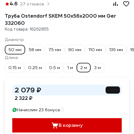
4.6
27 отзывов
Труба Ostendorf SKEM 50х56x2000 мм Ger
332060
Код товара: 16262855
Диаметр
50 мм
58 мм
75 мм
90 мм
110 мм
135 мм
1
Длина
0.15 м
0.25 м
0.5 м
1 м
2 м
3 м
2 079 ₽
-10%
2 322 ₽
Начислим 23 бонуса
В корзину