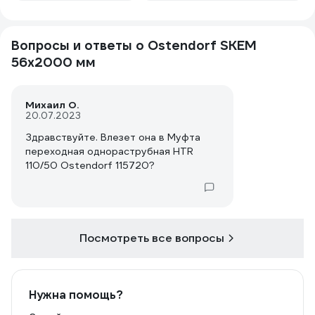
менеджер предложил поменять но
сказал -... можете и не брать,
отказаться но скорее всего придёт
Вопросы и ответы о Ostendorf SKEM
тоже самое... Вот это как?!
Считаю что покупатель должен
56x2000 мм
получить заказанный товар,
полностью косметически и
механически исправный. В ином
Михаил О.
случае предупреждать на этапе
20.07.2023
оформления - Ваш заказ возможно
Здравствуйте. Влезет она в Муфта
придёт ободраный и побитый, брать
переходная однораструбная HTR
110/50 Ostendorf 115720?
Посмотреть все вопросы
Нужна помощь?