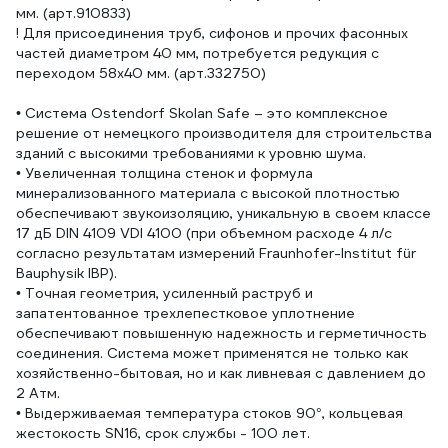
мм. (арт.910833)
! Для присоединения труб, сифонов и прочих фасонных
частей диаметром 40 мм, потребуется редукция с
переходом 58х40 мм. (арт.332750)
• Система Ostendorf Skolan Safe – это комплексное
решение от немецкого производителя для строительства
зданий с высокими требованиями к уровню шума.
• Увеличенная толщина стенок и формула
минерализованного материала с высокой плотностью
обеспечивают звукоизоляцию, уникальную в своем классе
17 дБ DIN 4109 VDI 4100 (при объемном расходе 4 л/с
согласно результатам измерений Fraunhofer-Institut für
Bauphysik IBP).
• Точная геометрия, усиленный раструб и
запатентованное трехлепестковое уплотнение
обеспечивают повышенную надежность и герметичность
соединения. Система может применятся не только как
хозяйственно-бытовая, но и как ливневая с давлением до
2 Атм.
• Выдерживаемая температура стоков 90°, кольцевая
жестокость SN16, срок службы - 100 лет.