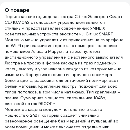
накл
белы
О товаре
Подвесная светодиодная люстра Citilux Электрон Смарт
CL710A104S с голосовым управлением является
стильным представителем современных УМНЫХ
осветительных устройств экосистемы Citilux SMART.
Моделью можно управлять: из приложения на смартфоне
по Wi-Fi при наличии интернета, с помощью голосовых
помощников Алиса и Маруся, а также пультом
дистанционного управления и с настенного выключателя.
Люстра на тросах в форме каскада из трех подвесных
колец, высоту и угол наклона каждого из которых можно
изменить. Корпус изготовлен из прочного полимера
белого цвета, рассеиватель оптический полимер, цвет
белый матовый. Крепление люстры подходит для всех
типов потолков, в том числе натяжных. Тип крепления –
планка. Суммарная мощность светильника 104Вт,
световой поток 9500Лм.
Модель оснащена модулем потолочного света
мощностью 24Вт, который создает уникально
равномерное освещение без мерцаний и пульсаций во
всем помещении и может включатся отдельно или