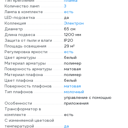
Тип крепления
планка
Количество ламп
3
Лампа в комплекте
есть
LED-подсветка
да
Коллекция
Электрон
Диаметр
65 см
Длина подвеса
1200 мм
Защита от пыли и влаги
IP20
Площадь освещения
29 м²
Регулировка яркости
есть
Цвет арматуры
белый
Материал арматуры
полимер
Поверхность арматуры
матовая
Материал плафона
полимер
Цвет плафона
белый
Поверхность плафонов
матовая
Тип плафонов
молочный
управление с помощью
Особенности
приложения
Трансформатор в
комплекте
есть
С изменяемой цветовой
температурой
да