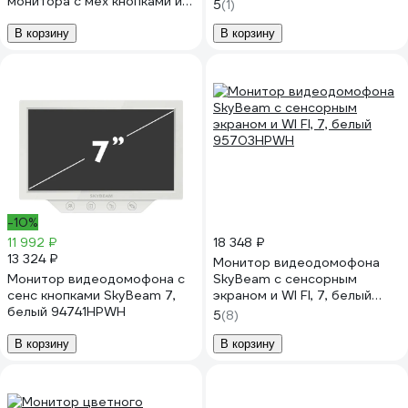
монитора с мех кнопками и
сенсорным IPS экраном 8",
5
(1)
вызывной панели, белый
поддержка форматов AHD,
(94705MA+94208-600TVLW
TVI, CVI и CVBS, белый 10-
В корзину
В корзину
94705MA+ 94208-
0000961
600TVLWH
-10%
11 992 ₽
18 348 ₽
13 324 ₽
Монитор видеодомофона
Монитор видеодомофона с
SkyBeam с сенсорным
сенс кнопками SkyBeam 7,
экраном и WI FI, 7, белый
белый 94741HPWH
95703HPWH
5
(8)
В корзину
В корзину