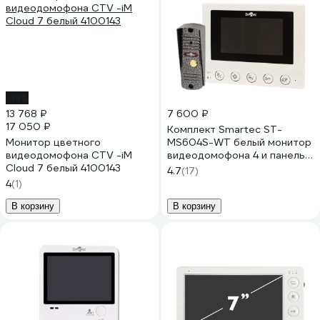
-19%
13 768 ₽
7 600 ₽
17 050 ₽
Комплект Smartec ST-
Монитор цветного
MS604S-WT белый монитор
видеодомофона CTV -iM
видеодомофона 4 и панель
Cloud 7 белый 4100143
вызова 600ТВЛ smkd0694.1
4.7
(17)
4
(1)
В корзину
В корзину