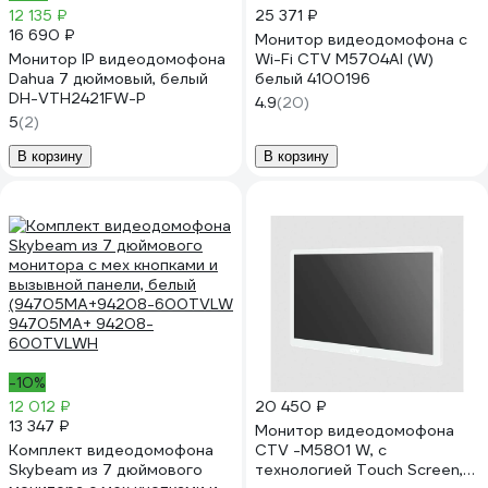
12 135 ₽
25 371 ₽
16 690 ₽
Монитор видеодомофона с
Монитор IP видеодомофона
Wi-Fi CTV M5704AI (W)
Dahua 7 дюймовый, белый
белый 4100196
DH-VTH2421FW-P
4.9
(20)
5
(2)
В корзину
В корзину
-10%
12 012 ₽
20 450 ₽
13 347 ₽
Монитор видеодомофона
Комплект видеодомофона
CTV -M5801 W, с
Skybeam из 7 дюймового
технологией Touch Screen,