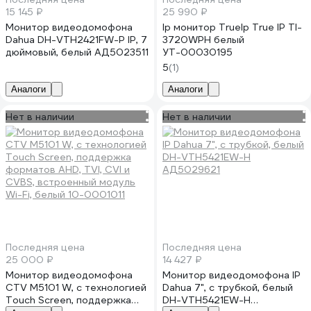
15 145 ₽
25 990 ₽
Монитор видеодомофона
Ip монитор TrueIp True IP TI-
Dahua DH-VTH2421FW-P IP, 7
3720WPH белый
дюймовый, белый АД5023511
УТ-00030195
5
(1)
Аналоги
Аналоги
Нет в наличии
Нет в наличии
Последняя цена
Последняя цена
25 000 ₽
14 427 ₽
Монитор видеодомофона
Монитор видеодомофона IP
CTV M5101 W, с технологией
Dahua 7", с трубкой, белый
Touch Screen, поддержка
DH-VTH5421EW-H