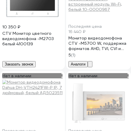
Последняя цена
10 350 ₽
16 440 ₽
CTV Монитор цветного
Монитор видеодомофона
видеодомофона -M2703
CTV -M5700 W, поддержка
белый 4100139
форматов AHD, TVI, CVI и
CVBS с разрешением
5
(1)
1080p/720p/960H,
встроенный модуль Wi-Fi,
Заказать звонок
Аналоги
белый 10-0000967
Нет в наличии
Нет в наличии
Последняя цена
Последняя цена