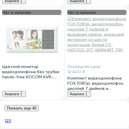
форматов AHD, TVI, CVI и
АД5029621
Аналоги
Аналоги
CVBS, встроенный модуль
Wi-Fi, белый 10-0001011
Нет в наличии
Нет в наличии
Цветной монитор
Последняя цена
видеодомофона без трубки
12 400 ₽
hands-free KOCOM KVR-
Комплект видеодомофона
A510 белый встроенный DVR
FOX 1080p: видеодомофон,
СП16664
дисплей 7 дюймов и
вызывная панель, адресный
Аналоги
Аналоги
интерком до шести
мониторов, белый FX-
Показать еще 40
HVD70C-KIT (ФИАНИТ 7W)
1
2
3