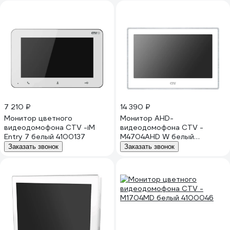
7 210 ₽
14 390 ₽
Монитор цветного
Монитор AHD-
видеодомофона CTV -iM
видеодомофона CTV -
Entry 7 белый 4100137
M4704AHD W белый
4016053
Заказать звонок
Заказать звонок