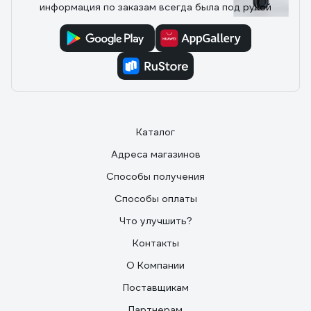
1 отзыв
информация по заказам всегда была под рукой
Отзыв о видеозвонке Elektrostandard
Умный дом 76106/00 черный a069488
17.06.2025
Костя
Картинка хорошая, днём и ночью видно чётко.
Подключается к Minimir Home, через приложение
Каталог
можно посмотреть, кто у двери, даже если
находишься не дома. Есть датчик движения - пишет,
Адреса магазинов
если кто-то просто прошёл мимо, удобно для
контроля. Монтаж простой, внешний вид стильный -
Способы получения
чёрный корпус смотрится аккуратно. В целом,
Способы оплаты
надёжный вариант за свои деньги.
Что улучшить?
Контакты
О Компании
Поставщикам
Партнерам