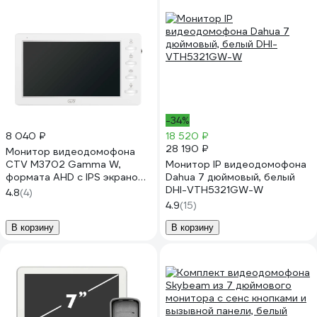
-34%
8 040 ₽
18 520 ₽
28 190 ₽
Монитор видеодомофона
CTV M3702 Gamma W,
Монитор IP видеодомофона
формата AHD с IPS экраном
Dahua 7 дюймовый, белый
7, со встроенным
DHI-VTH5321GW-W
4.8
(4)
источником питания, белый
4.9
(15)
10-0001032
В корзину
В корзину