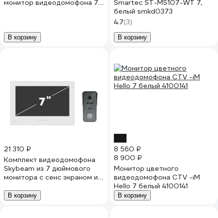
монитор видеодомофона 7
Smartec ST-MS107-WT 7,
AHD и панель вызова 1080P
белый smkd0373
smkd0696.1
4.7
(3)
В корзину
В корзину
-4%
21 310 ₽
8 560 ₽
8 900 ₽
Комплект видеодомофона
Skybeam из 7 дюймового
Монитор цветного
монитора с сенс экраном и
видеодомофона CTV -iM
вызывной панели, белый
Hello 7 белый 4100141
(95703HA+94208-
В корзину
В корзину
AHD1080PWH