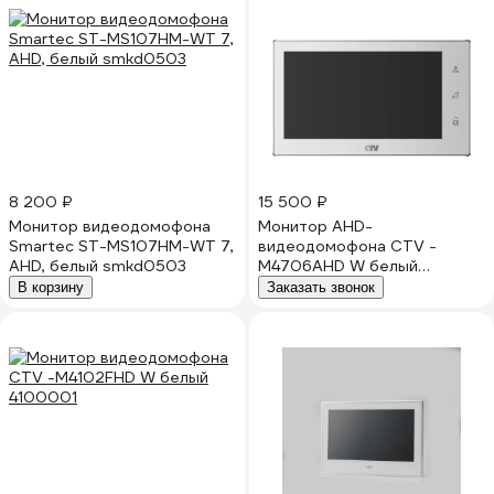
8 200 ₽
15 500 ₽
Монитор видеодомофона
Монитор AHD-
Smartec ST-MS107HM-WT 7,
видеодомофона CTV -
AHD, белый smkd0503
M4706AHD W белый
4100077
В корзину
Заказать звонок