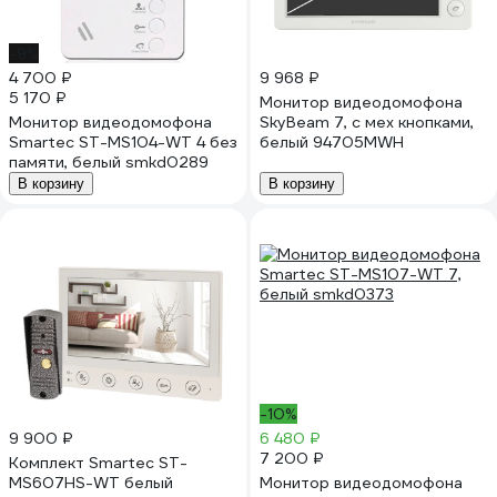
-9%
4 700 ₽
9 968 ₽
5 170 ₽
Монитор видеодомофона
Монитор видеодомофона
SkyBeam 7, с мех кнопками,
Smartec ST-MS104-WT 4 без
белый 94705MWH
памяти, белый smkd0289
В корзину
В корзину
-10%
9 900 ₽
6 480 ₽
7 200 ₽
Комплект Smartec ST-
MS607HS-WT белый
Монитор видеодомофона