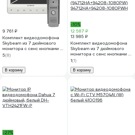
-10%
9 761 ₽
12 587 ₽
13 985 ₽
Комплект видеодомофона
Skybeam из 7 дюймового
Комплект видеодомофона
монитора с сенс кнопками и
Skybeam из 7 дюймового
вызывной панели, белый RL-
монитора с сенс кнопками и
5
(8)
B7WH
вызывной панели, белый
1
(1)
(94712HA+94208-1080PW)
94712HA+94208-1080PWH
В корзину
В корзину
-27%