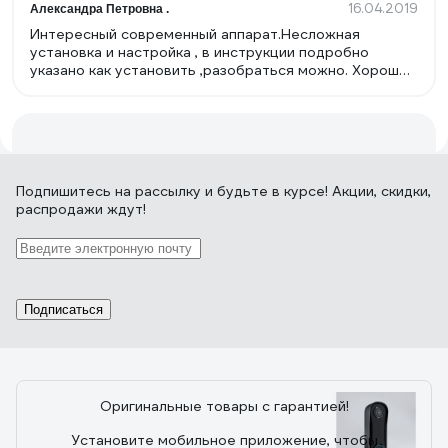
16.04.2019
Александра Петровна .
Интересный современный аппарат.Несложная
установка и настройка , в инструкции подробно
указано как установить ,разобраться можно. Хорошее
цветное качество изображения ,резкое . Звонок
громкий . Вызывную панель установили на лестнице
-слышен на весь подъезд и звонок и разговор .
22 отзыва
Подпишитесь
на рассылку
и будьте в курсе! Акции, скидки,
распродажи ждут!
Отзыв о трубке домофона REXANT с
индикатором и отключением звука RX-346
Premium 45-0346
Подписаться
02.02.2023
Илья Токмаков
Все работает.
Оригинальные товары с гарантией!
Установите мобильное приложение, чтобы