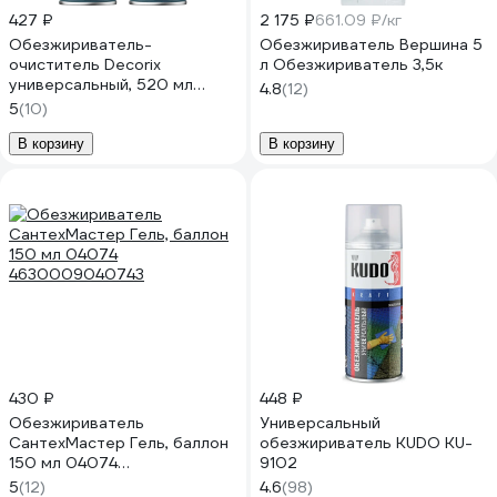
427 ₽
2 175 ₽
661.09 ₽/кг
Обезжириватель-
Обезжириватель Вершина 5
очиститель Decorix
л Обезжириватель 3,5к
универсальный, 520 мл
4.8
(12)
0109-02 DX
5
(10)
В корзину
В корзину
430 ₽
448 ₽
Обезжириватель
Универсальный
СантехМастер Гель, баллон
обезжириватель KUDO KU-
150 мл 04074
9102
4630009040743
5
(12)
4.6
(98)