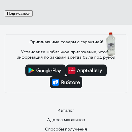
02.11.2022
Олег Л.
- Качество - Стеклянная бутыль и хорошая крышка -
Подписаться
ГОСТ
Оригинальные товары с гарантией!
39 отзывов
Установите мобильное приложение, чтобы
информация по заказам всегда была под рукой
Отзыв о Обезжириватель Светофор 0.5 л
ЗОР00002374
27.04.2023
Игорь Лобачёв
Эффективность. Цена.
Каталог
Адреса магазинов
Способы получения