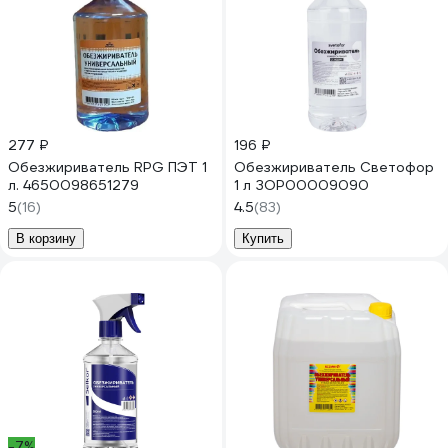
277 ₽
196 ₽
Обезжириватель RPG ПЭТ 1
Обезжириватель Светофор
л. 4650098651279
1 л ЗОР00009090
5
(16)
4.5
(83)
В корзину
Купить
-7%