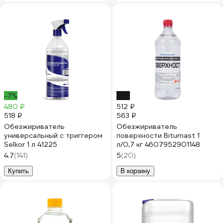
-7%
-9%
480 ₽
512 ₽
518 ₽
563 ₽
Обезжириватель
Обезжириватель
универсальный с триггером
поверхности Bitumast 1
Selkor 1 л 41225
л/0,7 кг 4607952901148
4.7
(141)
5
(20)
Купить
В корзину