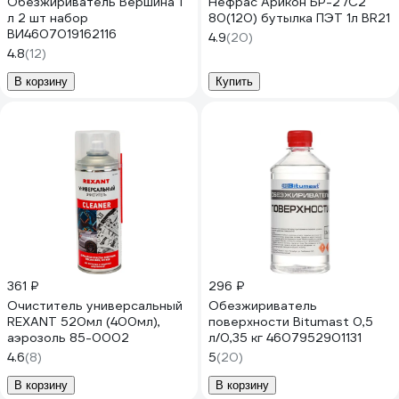
Обезжириватель Вершина 1
Нефрас Арикон БР-2 /С2
л 2 шт набор
80(120) бутылка ПЭТ 1л BR21
ВИ4607019162116
4.9
(20)
4.8
(12)
В корзину
Купить
361 ₽
296 ₽
Очиститель универсальный
Обезжириватель
REXANT 520мл (400мл),
поверхности Bitumast 0,5
аэрозоль 85-0002
л/0,35 кг 4607952901131
4.6
(8)
5
(20)
В корзину
В корзину