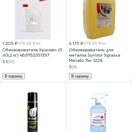
1 205 ₽
376.56 ₽/кг
4 175 ₽
379.55 ₽/кг
Обезжириватель Красиво (5
Обезжириватель для
л/3,2 кг) 4631152351397
металла Syntilor Sgrassa
Metallo 11кг 1229
3.1
(51)
5
(8)
В корзину
В корзину