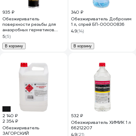
935 ₽
340 ₽
Обезжириватель
Обезжириватель Доброхим
поверхности резьбы для
1 л, спрей БП-00000836
анаэробных герметиков
4.9
(14)
Mr.Bond 700 MB402700650
5
(5)
В корзину
В корзину
-9%
2 140 ₽
532 ₽
2 354 ₽
Обезжириватель ХИМИК 1 л
Обезжириватель
66212207
ЗАГОРСКИЙ
4.9
(21)