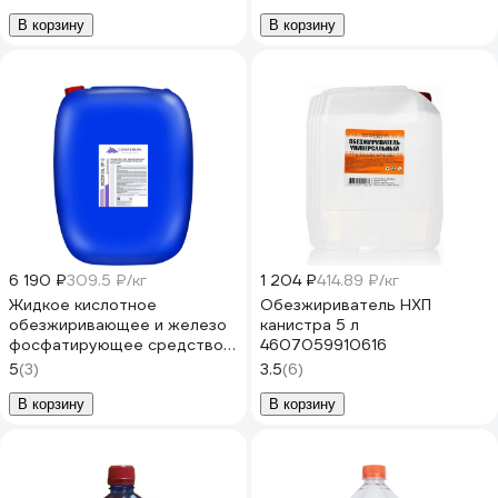
В корзину
В корзину
6 190 ₽
309.5 ₽/кг
1 204 ₽
414.89 ₽/кг
Жидкое кислотное
Обезжириватель НХП
обезжиривающее и железо
канистра 5 л
фосфатирующее средство
4607059910616
КОНФЕРУМ Дезоксил-оф-с
5
(3)
3.5
(6)
концентрат 1915
В корзину
В корзину