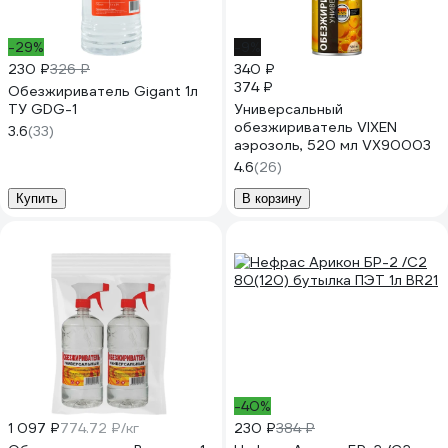
-29%
-9%
230 ₽
326 ₽
340 ₽
374 ₽
Обезжириватель Gigant 1л
ТУ GDG-1
Универсальный
обезжириватель VIXEN
3.6
(33)
аэрозоль, 520 мл VX90003
4.6
(26)
Купить
В корзину
-40%
1 097 ₽
774.72 ₽/кг
230 ₽
384 ₽