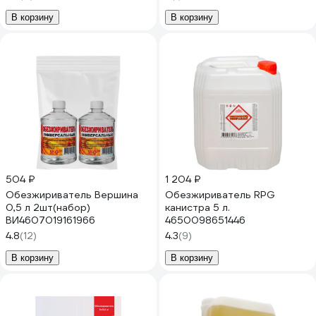
В корзину
В корзину
504 ₽
1 204 ₽
Обезжириватель Вершина
Обезжириватель RPG
0,5 л 2шт(набор)
канистра 5 л.
ВИ4607019161966
4650098651446
4.8
(12)
4.3
(9)
В корзину
В корзину