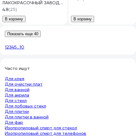
ЛАКОКРАСОЧНЫЙ ЗАВОД
Нефрас 5 л ZLK05284
4.8
(25)
В корзину
В корзину
Показать еще 40
1
2
3
4
5
...
10
Часто ищут
Для клея
Для очистки плат
Для ванной
Для акрила
Для стекл
Для лобовых стекл
Для плитки
Для плитки в ванной
Для фар
Изопропиловый спирт для стекол
Изопропиловый спирт для телефонов