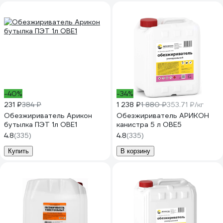
-40%
-34%
231 ₽
384 ₽
1 238 ₽
1 880 ₽
353.71 ₽/кг
Обезжириватель Арикон
Обезжириватель АРИКОН
бутылка ПЭТ 1л OBE1
канистра 5 л OBE5
4.8
(335)
4.8
(335)
Купить
В корзину