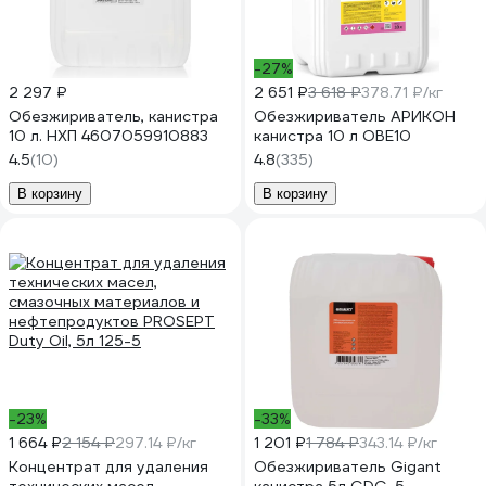
-27%
2 297 ₽
2 651 ₽
3 618 ₽
378.71 ₽/кг
Обезжириватель, канистра
Обезжириватель АРИКОН
10 л. НХП 4607059910883
канистра 10 л OBE10
4.5
(10)
4.8
(335)
В корзину
В корзину
-23%
-33%
1 664 ₽
2 154 ₽
297.14 ₽/кг
1 201 ₽
1 784 ₽
343.14 ₽/кг
Концентрат для удаления
Обезжириватель Gigant