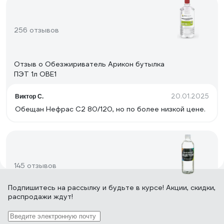
256 отзывов
Отзыв о Обезжириватель Арикон бутылка
ПЭТ 1л OBE1
20.01.2025
Виктор С.
Обещан Нефрас С2 80/120, но по более низкой цене.
145 отзывов
Подпишитесь
на рассылку
и будьте в курсе! Акции, скидки,
распродажи ждут!
Отзыв о Технический ацетон
НЕФТЕХИМИК 0,5л АТ500