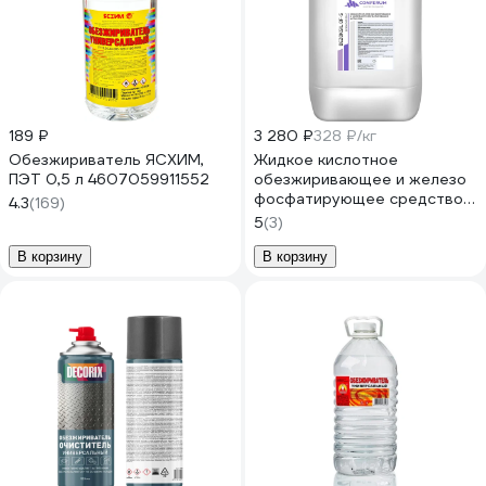
189 ₽
3 280 ₽
328 ₽/кг
Обезжириватель ЯСХИМ,
Жидкое кислотное
ПЭТ 0,5 л 4607059911552
обезжиривающее и железо
фосфатирующее средство
4.3
(169)
КОНФЕРУМ Дезоксил-оф-с
5
(3)
концентрат 1915/1
В корзину
В корзину