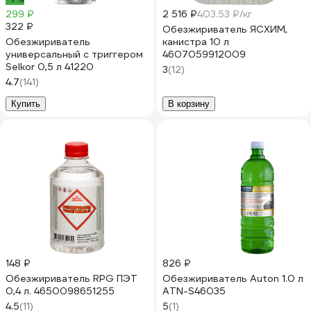
299 ₽
2 516 ₽
403.53 ₽/кг
322 ₽
Обезжириватель ЯСХИМ,
Обезжириватель
канистра 10 л
универсальный с триггером
4607059912009
Selkor 0,5 л 41220
3
(12)
4.7
(141)
Купить
В корзину
148 ₽
826 ₽
Обезжириватель RPG ПЭТ
Обезжириватель Auton 1.0 л
0,4 л. 4650098651255
ATN-S46035
4.5
(11)
5
(1)