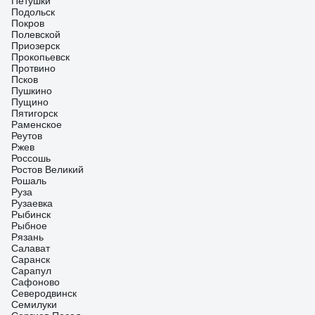
Петушки
Подольск
Покров
Полевской
Приозерск
Прокопьевск
Протвино
Псков
Пушкино
Пущино
Пятигорск
Раменское
Реутов
Ржев
Россошь
Ростов Великий
Рошаль
Руза
Рузаевка
Рыбинск
Рыбное
Рязань
Салават
Саранск
Сарапул
Сафоново
Северодвинск
Семилуки