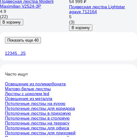
Подвесная люстра Moderli
54 999 ₽
Maximilian V2524-3P
Подвесная люстра Lightstar
4.9
agave 712164
(22)
5
(3)
В корзину
В корзину
Показать еще 40
1
2
3
4
5
...
25
Часто ищут
Освещение из поликарбоната
Матово-белые люстры
Люстры с цоколем led
Освещение из металла
Потолочные люстры на кухню
Потолочные люстры для коридора
Потолочные люстры в прихожую
Потолочные люстры в столовую
Потолочные люстры на террасу
Потолочные люстры для офиса
Потолочные люстры для прихожей