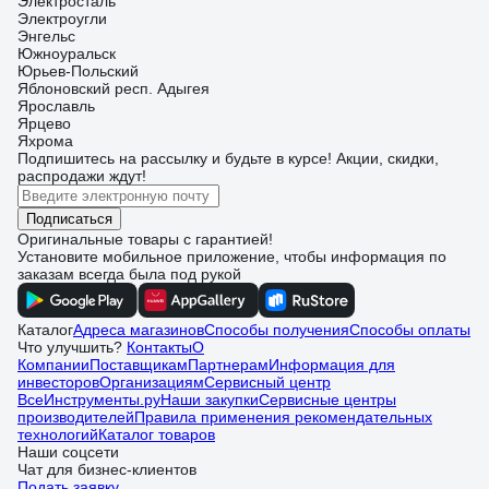
Электросталь
Электроугли
Энгельс
Южноуральск
Юрьев-Польский
Яблоновский респ. Адыгея
Ярославль
Ярцево
Яхрома
Подпишитесь
на рассылку
и будьте в курсе! Акции, скидки,
распродажи ждут!
Подписаться
Оригинальные товары с гарантией!
Установите мобильное приложение, чтобы информация по
заказам всегда была под рукой
Каталог
Адреса магазинов
Способы получения
Способы оплаты
Что улучшить?
Контакты
О
Компании
Поставщикам
Партнерам
Информация для
инвесторов
Организациям
Сервисный центр
ВсеИнструменты.ру
Наши закупки
Сервисные центры
производителей
Правила применения рекомендательных
технологий
Каталог товаров
Наши соцсети
Чат для бизнес-клиентов
Подать заявку