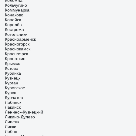
Коломна
Кольчугино
Коммунарка
Конаково
Копейск
Королёв
Кострома
Котельники
Красноармейск
Красногорск
Краснокамск
Красноярск
Кропоткин
Крымск
Кстово
Кубинка
Кузнецк
Курган
Куровское
Курск
Курчатов
Лабинск
Лакинск
Ленинск-Кузнецкий
Ликино-Дулево
Липецк
Лиски
Лобня