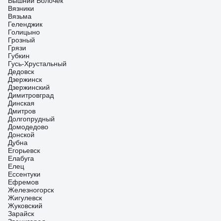
Вышний Волочек
Вязники
Вязьма
Геленджик
Голицыно
Грозный
Грязи
Губкин
Гусь-Хрустальный
Дедовск
Дзержинск
Дзержинский
Димитровград
Динская
Дмитров
Долгопрудный
Домодедово
Донской
Дубна
Егорьевск
Елабуга
Елец
Ессентуки
Ефремов
Железногорск
Жигулевск
Жуковский
Зарайск