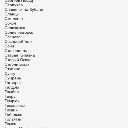
Сергиев Посад
Серпухов
Славянск-на-Кубани
Сланцы
Смоленск
Сокол
Соликамск
Солнечногорск
Сосново
Сосновый Бор
Сочи
Ставрополь
Старая Купавна
Старый Оскол
Стерлитамак
Ступино
Сургут
Сызрань
Таганрог
Талдом
Тамбов
Тверь
Темрюк
Тимашевск
Тихвин
Тобольск
Тольятти
Томск