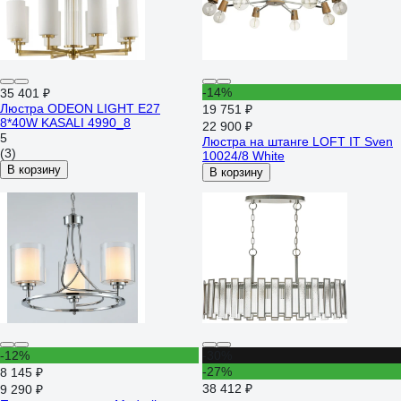
-14%
35 401 ₽
Люстра ODEON LIGHT E27
19 751 ₽
8*40W KASALI 4990_8
22 900 ₽
5
Люстра на штанге LOFT IT Sven
(3)
10024/8 White
В корзину
В корзину
-12%
-30%
-27%
8 145 ₽
38 412 ₽
9 290 ₽