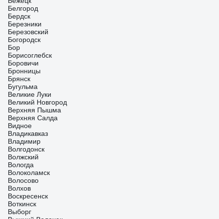
Бежецк
Белгород
Бердск
Березники
Березовский
Богородск
Бор
Борисоглебск
Боровичи
Бронницы
Брянск
Бугульма
Великие Луки
Великий Новгород
Верхняя Пышма
Верхняя Салда
Видное
Владикавказ
Владимир
Волгодонск
Волжский
Вологда
Волоколамск
Волосово
Волхов
Воскресенск
Воткинск
Выборг