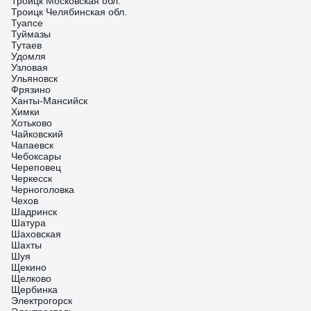
Троицк Московская обл.
Троицк Челябинская обл.
Туапсе
Туймазы
Тутаев
Удомля
Узловая
Ульяновск
Фрязино
Ханты-Мансийск
Химки
Хотьково
Чайковский
Чапаевск
Чебоксары
Череповец
Черкесск
Черноголовка
Чехов
Шадринск
Шатура
Шаховская
Шахты
Шуя
Щекино
Щелково
Щербинка
Электрогорск