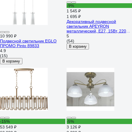
-9%
1 545 ₽
1 695 ₽
Декоративный подвесной
светильник APEYRON
металлический, Е27, 15Вт, 220В,
черный 12-103
10 990 ₽
5
Подвесной светильник EGLO
(54)
ПРОМО Pinto 89833
В корзину
4.9
(15)
В корзину
-15%
-5%
53 549 ₽
3 126 ₽