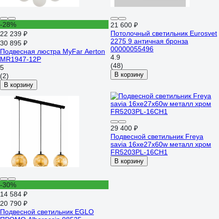
-28%
21 600 ₽
Потолочный светильник Eurosvet
22 239 ₽
2275 9 античная бронза
30 895 ₽
00000055496
Подвесная люстра MyFar Aerton
4.9
MR1947-12P
(48)
5
В корзину
(2)
В корзину
29 400 ₽
Подвесной светильник Freya
savia 16хe27x60w металл хром
FR5203PL-16CH1
В корзину
-30%
14 584 ₽
20 790 ₽
Подвесной светильник EGLO