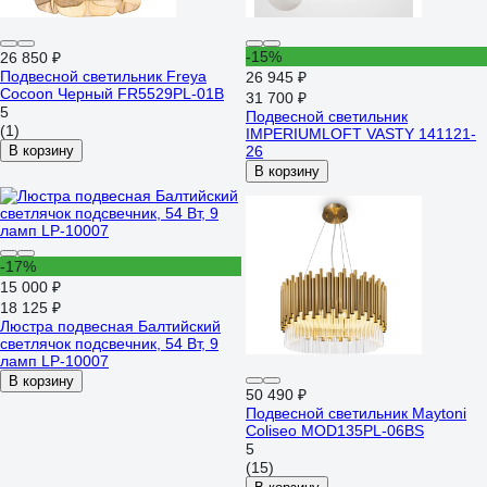
-15%
26 850 ₽
Подвесной светильник Freya
26 945 ₽
Cocoon Черный FR5529PL-01B
31 700 ₽
5
Подвесной светильник
(1)
IMPERIUMLOFT VASTY 141121-
В корзину
26
В корзину
-17%
15 000 ₽
18 125 ₽
Люстра подвесная Балтийский
светлячок подсвечник, 54 Вт, 9
ламп LP-10007
В корзину
50 490 ₽
Подвесной светильник Maytoni
Coliseo MOD135PL-06BS
5
(15)