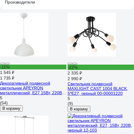
Производители
-11%
-22%
1 545 ₽
2 335 ₽
1 735 ₽
2 990 ₽
Декоративный подвесной
Светильник подвесной
светильник APEYRON
MAXLIGHT CAST 1004 BLACK,
металлический, Е27 15Вт, 220В,
5*E27, черный 00-00001220
белый 12-101
5
5
(54)
(9)
В корзину
В корзину