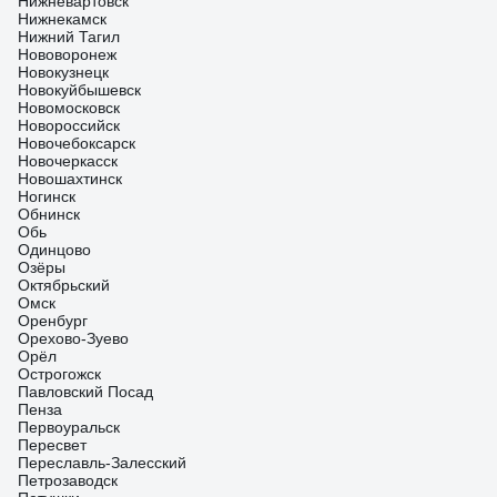
Нижневартовск
Нижнекамск
Нижний Тагил
Нововоронеж
Новокузнецк
Новокуйбышевск
Новомосковск
Новороссийск
Новочебоксарск
Новочеркасск
Новошахтинск
Ногинск
Обнинск
Обь
Одинцово
Озёры
Октябрьский
Омск
Оренбург
Орехово-Зуево
Орёл
Острогожск
Павловский Посад
Пенза
Первоуральск
Пересвет
Переславль-Залесский
Петрозаводск