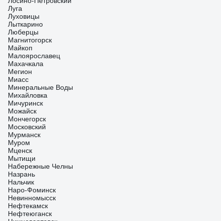
Лосино-Петровский
Луга
Луховицы
Лыткарино
Люберцы
Магнитогорск
Майкоп
Малоярославец
Махачкала
Мегион
Миасс
Минеральные Воды
Михайловка
Мичуринск
Можайск
Мончегорск
Московский
Мурманск
Муром
Мценск
Мытищи
Набережные Челны
Назрань
Нальчик
Наро-Фоминск
Невинномысск
Нефтекамск
Нефтеюганск