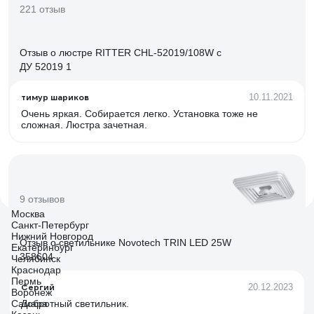
221 отзыв
Отзыв о люстре RITTER CHL-52019/108W с
ДУ 52019 1
тимур шариков
10.11.2021
Очень яркая. Собирается легко. Установка тоже не
сложная. Люстра зачетная.
9 отзывов
Москва
Санкт-Петербург
Нижний Новгород
Отзыв о светильнике Novotech TRIN LED 25W
Екатеринбург
358604
Челябинск
Краснодар
Пермь
Сергий
20.12.2023
Воронеж
Самара
Добротный светильник.