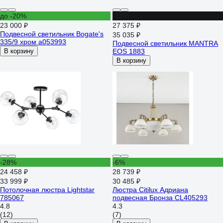
до -20%
-22%
23 000 ₽
27 375 ₽
Подвесной светильник Bogate's
35 035 ₽
335/9 хром a053993
Подвесной светильник MANTRA
В корзину
EOS 1883
В корзину
-28%
-6%
24 458 ₽
28 739 ₽
33 999 ₽
30 485 ₽
Потолочная люстра Lightstar
Люстра Citilux Адриана
785067
подвесная Бронза CL405293
4.8
4.3
(12)
(7)