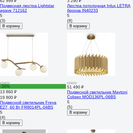
62 999 ₽
3 290 ₽
Подвесная люстра Lightstar
Люстра потолочная Inlux LETRA
agave 712162
бронза IN40233
5
5
(3)
(8)
В корзину
В корзину
-30%
51 490 ₽
13 860 ₽
Подвесной светильник Maytoni
Coliseo MOD136PL-06BS
19 800 ₽
5
Подвесной светильник Freya
(5)
E27, 60 Вт FR8014PL-04BS
5
В корзину
(4)
В корзину