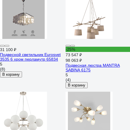
-25%
31 100 ₽
Подвесной светильник Eurosvet
73 547 ₽
3535 6 хром перламутр 65834
98 063 ₽
5
Подвесная люстра MANTRA
(8)
SABINA 6175
В корзину
5
(4)
В корзину