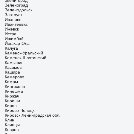
Звенигород
Зеленоград
Зеленодольск
Златоуст
Иваново
Ивантеевка
Ижевск
Истра
Ишимбай
Йошкар-Ола
Калуга
Каменск-Уральский
Каменск-Шахтинский
Камышин
Касимов
Кашира
Кемерово
Кимры
Кингисепп
Кинешма
Киржач
Кириши
Киров
Кирово-Чепецк
Кировск Ленинградская обл.
Клин
Клинцы
Ковров