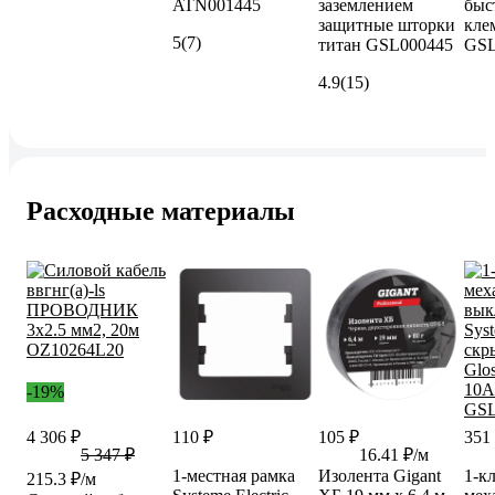
ATN001445
заземлением
быс
защитные шторки
кле
5
(7)
титан GSL000445
GSL
4.9
(15)
Расходные материалы
-19%
4 306 ₽
110 ₽
105 ₽
351
5 347 ₽
16.41 ₽/м
1-местная рамка
Изолента Gigant
1-к
215.3 ₽/м