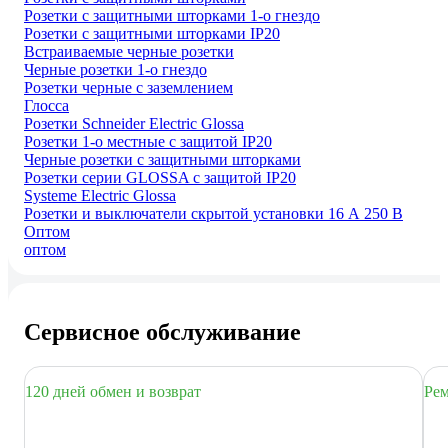
Розетки с защитными шторками 1-о гнездо
Розетки с защитными шторками IP20
Встраиваемые черные розетки
Черные розетки 1-о гнездо
Розетки черные с заземлением
Глосса
Розетки Schneider Electric Glossa
Розетки 1-о местные с защитой IP20
Черные розетки с защитными шторками
Розетки серии GLOSSA с защитой IP20
Systeme Electric Glossa
Розетки и выключатели скрытой установки 16 А 250 В
Оптом
оптом
Сервисное обслуживание
120 дней обмен и возврат
Рем