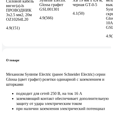
Systeme Electric
ХБ 19 мм х 6,4 м,
мех
Силовой кабель
Glossa графит
черная GT-0-5
вык
ввгнг(a)-ls
GSL001301
Syst
ПРОВОДНИК
4.1
(50)
скр
3x2.5 мм2, 20м
4.9
(566)
Glo
OZ10264L20
10A
GSL
4.9
(151)
4.9
(
О товаре
Механизм Systeme Electric (ранее Schneider Electric) серии
Glossa (цвет графит) розетки одинарной с заземлением и
шторками
подходит для сетей 250 В, на ток 16 А
заземляющий контакт обеспечивает дополнительную
защиту от удара электрическим током
при наличии заземления электрический потенциал