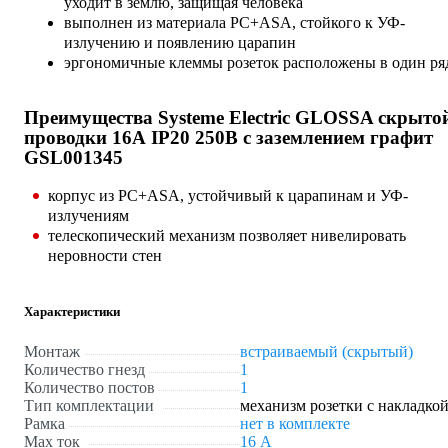
уходит в землю, защищая человека
выполнен из материала PС+ASA, стойкого к УФ-
излучению и появлению царапин
эргономичные клеммы розеток расположены в один ря
Преимущества Systeme Electric GLOSSA скрыто
проводки 16А IP20 250В с заземлением графит
GSL001345
корпус из PС+ASA, устойчивый к царапинам и УФ-
излучениям
телескопический механизм позволяет нивелировать
неровности стен
Характеристики
Монтаж
встраиваемый (скрытый)
Количество гнезд
1
Количество постов
1
Тип комплектации
механизм розетки с накладко
Рамка
нет в комплекте
Max ток
16 А