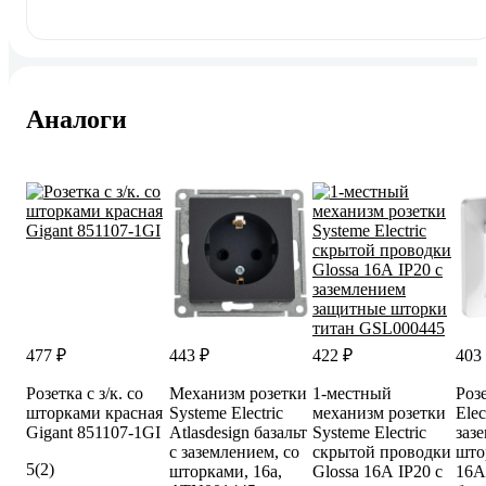
Аналоги
477 ₽
443 ₽
422 ₽
403
Розетка с з/к. со
Механизм розетки
1-местный
Роз
шторками красная
Systeme Electric
механизм розетки
Ele
Gigant 851107-1GI
Atlasdesign базальт
Systeme Electric
заз
с заземлением, со
скрытой проводки
што
5
(2)
шторками, 16а,
Glossa 16А IP20 с
16А,