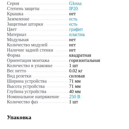
Серия
Glossa
Степень защиты
IP20
Крышка
нет
Заземление
есть
Защитные шторки
есть
Цвет
графит
Материал
пластик
Модульная
нет
Количество модулей
нет
Наличие задней стенки
нет
Форма
квадратная
Ориентация монтажа
горизонтальная
Количество в упаковке
1 шт
Вес нетто
0.02 кг
Вид розетки
силовая
Ширина устройства
71 мм
Высота устройства
71 мм
Глубина устройства
40 мм
Номинальное напряжение
250 В
Количество фаз
1 шт
Упаковка