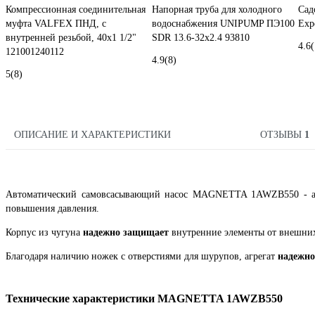
Компрессионная соединительная
Напорная труба для холодного
Сад
муфта VALFEX ПНД, с
водоснабжения UNIPUMP ПЭ100
Expe
внутренней резьбой, 40x1 1/2"
SDR 13.6-32x2.4 93810
4.6
(
121001240112
4.9
(8)
5
(8)
ОПИСАНИЕ И ХАРАКТЕРИСТИКИ
ОТЗЫВЫ
1
Автоматический самовсасывающий насос MAGNETTA 1AWZB550 - агре
повышения давления.
Корпус из чугуна
надежно защищает
внутренние элементы от внешних
Благодаря наличию ножек с отверстиями для шурупов, агрегат
надежно
Технические характеристики MAGNETTA 1AWZB550