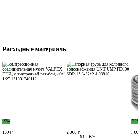
Расходные материалы
-9%
-22
109 ₽
2 360 ₽
1 8
94.4 ₽/м