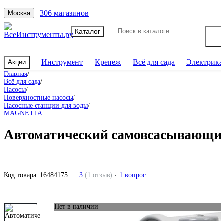
306 магазинов
Москва
Каталог
Инструмент
Крепеж
Всё для сада
Электрик
Акции
Главная
/
Всё для сада
/
Насосы
/
Поверхностные насосы
/
Насосные станции для воды
/
MAGNETTA
Автоматический самовсасывающ
Код товара:
16484175
3
(1 отзыв)
1 вопрос
Нет в наличии