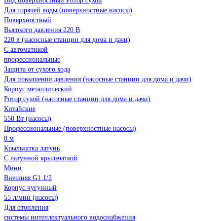
Вид поверхностный Ротор сухой
Для горячей воды (поверхностные насосы)
Поверхностный
Высокого давления 220 В
220 в (насосные станции для дома и дачи)
С автоматикой
профессиональные
Защита от сухого хода
Для повышения давления (насосные станции для дома и дачи)
Корпус металлический
Ротор сухой (насосные станции для дома и дачи)
Китайские
550 Вт (насосы)
Профессиональные (поверхностные насосы)
8 м
Крыльчатка латунь
С латунной крыльчаткой
Мини
Внешняя G1 1/2
Корпус чугунный
55 л/мин (насосы)
Для отопления
системы интеллектуального водоснабжения