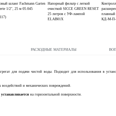
овый шланг Fachmann Garten
Напорный фильтр с легкой
Контролл
rte 1/2", 25 м 05.045
очисткой SICCE GREEN RESET
расшире
25 литров с УФ-лампой
плавный 
117)
ELAB01X
КД-М-П-
РАСХОДНЫЕ МАТЕРИАЛЫ
ВО
гат для подачи чистой воды. Подходит для использования в устано
 воздействий и механических повреждений.
 устанавливается
на горизонтальной поверхности.