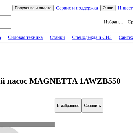
Сервис и поддержка
Инвест
Получение и оплата
О нас
Избранное
а
Силовая техника
Станки
Спецодежда и СИЗ
Санте
ий насос MAGNETTA 1AWZB550
В избранное
Сравнить