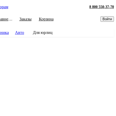
орам
8 800 550-37-70
Сравнение
Заказы
Корзина
Войти
хника
Авто
Для юрлиц