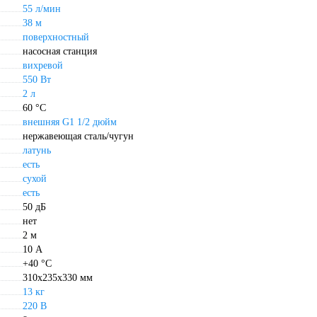
55 л/мин
38 м
поверхностный
насосная станция
вихревой
550 Вт
2 л
60 °С
внешняя G1 1/2 дюйм
нержавеющая сталь/чугун
латунь
есть
сухой
есть
50 дБ
нет
2 м
10 А
+40 °С
310х235х330 мм
13 кг
220 В