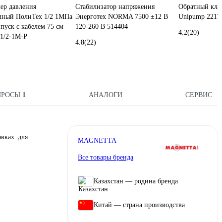
ер давления
Стабилизатор напряжения
Обратный клап
нный ПолиТех 1/2 1МПа
Энерготех NORMA 7500 ±12 В
Unipump 2217
пуск с кабелем 75 см
120-260 В 514404
4.2
(20)
1/2-1М-Р
4.8
(22)
ПРОСЫ
1
АНАЛОГИ
СЕРВИС
вках для
MAGNETTA
Все товары бренда
Казахстан — родина бренда
Китай — страна производства