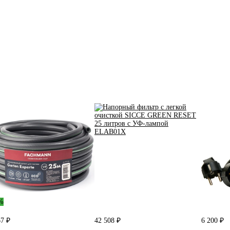
%
67 ₽
42 508 ₽
6 200 ₽