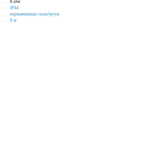
8 атм
IP44
нержавеющая сталь/чугун
8 м