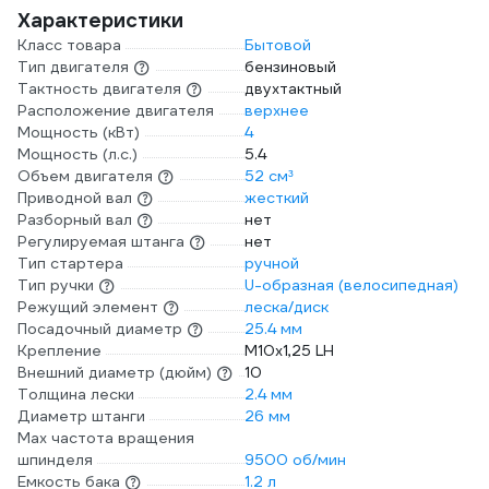
Характеристики
Класс товара
Бытовой
Тип двигателя
бензиновый
Тактность двигателя
двухтактный
Расположение двигателя
верхнее
Мощность (кВт)
4
Мощность (л.с.)
5.4
Объем двигателя
52 см³
Приводной вал
жесткий
Разборный вал
нет
Регулируемая штанга
нет
Тип стартера
ручной
Тип ручки
U-образная (велосипедная)
Режущий элемент
леска/диск
Посадочный диаметр
25.4 мм
Крепление
М10х1,25 LH
Внешний диаметр (дюйм)
10
Толщина лески
2.4 мм
Диаметр штанги
26 мм
Max частота вращения
шпинделя
9500 об/мин
Емкость бака
1.2 л