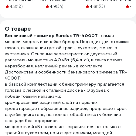
200м витая с
255x25,4x40T,
(12)
(34)
(153)
4.3
4.9
4.6
4.7
графитовым
Super Light
наполнителем
TUSCAR
duoline серебро
1031054112-40-2
О товаре
S28520
Бензиновый триммер Eurolux TR-4000T
- самая
мощная модель в линейке бренда. Подходит для стрижки
газона, скашивания густой травы, сухостоя, мелкого
кустарника. Основные характеристики: двухтактный
двигатель мощностью 4,0 кВт (5,4 л. с.), штанга прямая,
неразборная, наплечный ремень в комплекте.
Достоинства и особенности бензинового триммера TR-
4000T:
в базовой комплектации к бензотриммеру прилагается
головка с леской и стальной диск на 40 зубьев с
победитовыми напайками;
хромированный защитный слой на поршнях
предотвращает образование задиров, продлевает срок
службы двигателя, позволяет обрабатывать большие
площади без перерывов;
мощность в 4 кВт позволяет справляться не только с
травой и сухостоем, но и с кустарником, молодой