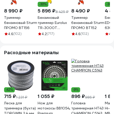
-30%
-36%
8 990 ₽
5 896 ₽
8 490 ₽
4 8
8 425 ₽
Триммер
Бензиновый
Триммер
Бенз
бензиновый Sturm
триммер Eurolux
бензиновый Sturm
EDO
ПРОМО BT156
TR-3000T
ПРОМО BT152
630/
70/2/25
(102)
(717)
(102)
4.6
4.2
4.6
4.2
Расходные материалы
-42%
-9%
715 ₽
1 055 ₽
896 ₽
1 8
1 231 ₽
986 ₽
Леска для
Нож для
Головка
Масл
триммера (бухта)
мотокосы BB1054,
триммерная HT43
Hi-T
TORGWIN 2.4 мм
Premium,
CHAMPION C5143
MBK