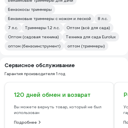
Бензиновые триммеры для дачи
Бензокосы триммеры
Бензиновые триммеры с ножом и леской
8 л.с.
7 л.с.
Триммеры 1.2 л.с.
Оптом (всё для сада)
Оптом (садовая техника)
Техника для сада Eurolux
оптом (бензоинструмент)
оптом (триммеры)
Сервисное обслуживание
Гарантия производителя 1 год
120 дней обмен и возврат
Р
Вы можете вернуть товар, который не был
Ус
использован
га
Подробнее
П