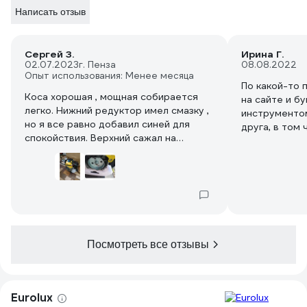
Написать отзыв
Сергей З.
Ирина Г.
02.07.2023
г. Пенза
08.08.2022
Опыт использования: Менее месяца
По какой-то п
Коса хорошая , мощная собирается
на сайте и б
легко. Нижний редуктор имел смазку ,
инструментом
но я все равно добавил синей для
друга, в том
спокойствия. Верхний сажал на
двигателя. Н
фиксатор резьбы. Бензин 2т
потребовалос
полусинтетика, мерная ёмкость в
в первый раз 
комплекте 0,5 л. Не сразу разобрался
себя минусом
с алгоритмом холодного запуска.
мерного стак
Почему то заводилась на приоткрытой
мне не нужно
а может и переслал бензин. Но на
(именно тако
горячую с первого раза. Обороты
инструменту 
Посмотреть все отзывы
стабильные ровные , косил высокие
даче можно н
поросли на участке , мягкой травы нет
для жидкой о
. Катушка пластиковая из комплекта
расход у три
разлетелась, поставил нож ,лезвия
почти литр с
Eurolux
подточил болгаркой . Режет хорошо и
соток по пер