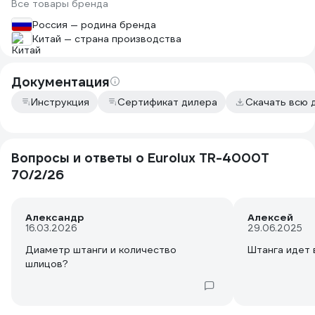
Все товары бренда
стебли лопухов и поросли сливы и
вишни даже яблоню чуть не срубил
Россия — родина бренда
молодую (. Обнаружил слабый узел ,
Китай — страна производства
ручной стартер его металлическая
катушка скруглились шлицы и
пришлось доработать напильником.
Документация
Но ничего все собралось и работает .
Инструкция
Сертификат дилера
Скачать всю 
По мне отличная коса. На средних
оборотах и выше средних косит все
подряд проходим обкатку. И ещё она
достаточно лёгкая даже на одном
Вопросы и ответы о Eurolux TR-4000T
плече с ремнем из комплекта
70/2/26
работать нормально . Только нужно
под себя подогнать ручки и
положение ремня .
Александр
Алексей
16.03.2026
29.06.2025
Диаметр штанги и количество
Штанга идет 
шлицов?