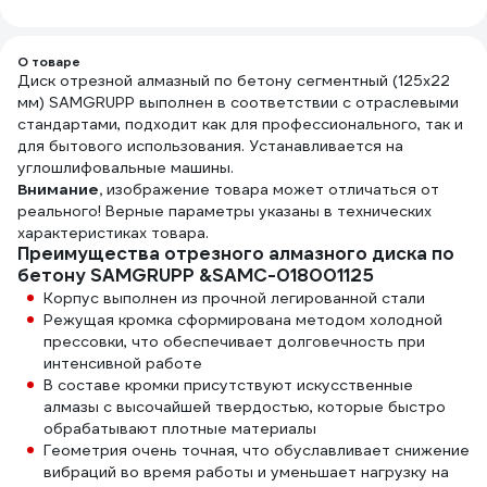
743667
(дышащий
шт B
материал,
5121
встроеное
полотенце
О товаре
Диск отрезной алмазный по бетону сегментный (125х22
,ширина по ладони
112мм) , WP371019
мм) SAMGRUPP выполнен в соответствии с отраслевыми
стандартами, подходит как для профессионального, так и
для бытового использования. Устанавливается на
углошлифовальные машины.
Внимание,
изображение товара может отличаться от
реального! Верные параметры указаны в технических
характеристиках товара.
Преимущества отрезного алмазного диска по
бетону SAMGRUPP &SAMC-018001125
Корпус выполнен из прочной легированной стали
Режущая кромка сформирована методом холодной
прессовки, что обеспечивает долговечность при
интенсивной работе
В составе кромки присутствуют искусственные
алмазы с высочайшей твердостью, которые быстро
обрабатывают плотные материалы
Геометрия очень точная, что обуславливает снижение
вибраций во время работы и уменьшает нагрузку на