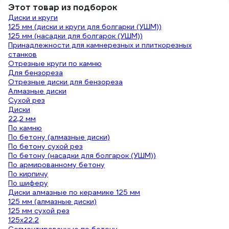
Этот товар из подборок
Диски и круги
125 мм (диски и круги для болгарки (УШМ))
125 мм (насадки для болгарок (УШМ))
Принадлежности для камнерезных и плиткорезных
станков
Отрезные круги по камню
Для бензореза
Отрезные диски для бензореза
Алмазные диски
Сухой рез
Диски
22,2 мм
По камню
По бетону (алмазные диски)
По бетону сухой рез
По бетону (насадки для болгарок (УШМ))
По армированному бетону
По кирпичу
По шиферу
Диски алмазные по керамике 125 мм
125 мм (алмазные диски)
125 мм сухой рез
125х22.2