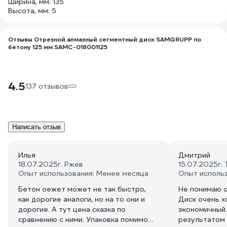
Ширина, мм: 135
Высота, мм: 5
Отзывы Отрезной алмазный сегментный диск SAMGRUPP по
бетону 125 мм SAMC-018001125
4.5
137 отзывов
Написать отзыв
Илья
Дмитрий
18.07.2025
г. Ржев
15.07.2025
г.
Опыт использования: Менее месяца
Опыт исполь
Бетон оежет может не так быстро,
Не понимаю о
как дорогие аналоги, но на то они и
Диск очень 
дорогие. А тут цена сказка по
экономичный.
сравнению с ними. Упаковка помимо
результатом 