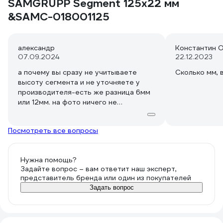
SAMGRUPP Segment 125х22 мм
&SAMC-018001125
александр
Константин О
07.09.2024
22.12.2023
а почему вы сразу не учитываете
Сколько мм, 
высоту сегмента и не уточняете у
производителя-есть же разница 6мм
или 12мм. на фото ничего не
определишь.лучше работайте
студенты.надо быть лучше * и прочих
Посмотреть все вопросы
фирм.
Нужна помощь?
Задайте вопрос – вам ответит наш эксперт,
представитель бренда или один из покупателей
Задать вопрос