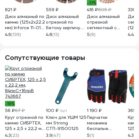
-31%
821 ₽
559 ₽
416 ₽
605 ₽
330 
Диск алмазный по
Диск алмазный
Диск алмазный
Диск
камню (125х2x22.2
отрезной по
отрезной
сегм
мм) Inforce 11-01-
бетону кирпичу
сегментный с
(125
027
граниту 125 мм
защитными сект,
Giga
4.6
(139)
4.8
(13)
5
(8)
4.4
(3
Gigant G-10351
125x22,2 мм сухая
резка Gigant G-
10352
Сопутствующие товары
-16%
56 ₽
67 ₽
100 ₽
/шт
1 190 ₽
365 
Круг отрезной по
Ключ для УШМ 125
Перчатки
Круг
камню СИБРТЕХ,
мм Strong
механика
камн
125 х 2,5 х 22,2 мм,
СТП-91500125
беспалые
125x2
84прC+16прB
WORKPRO PRO L
T42 
4.3
(23)
3.9
(47)
5
(1)
4.3
(7