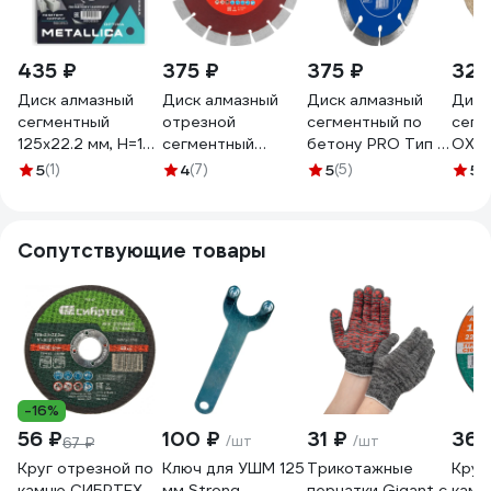
435 ₽
375 ₽
375 ₽
329
Диск алмазный
Диск алмазный
Диск алмазный
Диск
сегментный
отрезной
сегментный по
сегм
125x22.2 мм, H=10
сегментный
бетону PRO Тип А
OXCR
мм, по бетону,
тонкий (125х22.2
(125х7х22.23 мм)
125х
5
(1)
4
(7)
5
(5)
5
(
кирпичу, в
мм; 1.5х7 мм; сухое
МастерАлмаз
020
коробке
резание) MATRIX
10501416
METALLICA
730627
Сопутствующие товары
Optima 900253
-16%
56 ₽
100 ₽
31 ₽
365
/шт
/шт
67 ₽
Круг отрезной по
Ключ для УШМ 125
Трикотажные
Круг
камню СИБРТЕХ,
мм Strong
перчатки Gigant с
камн