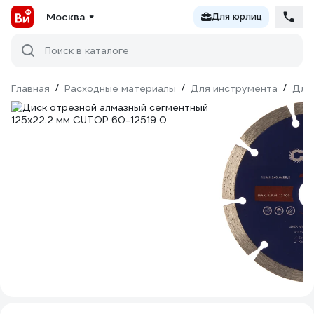
Москва
Для юрлиц
Поиск в каталоге
Главная
/
Расходные материалы
/
Для инструмента
/
Для