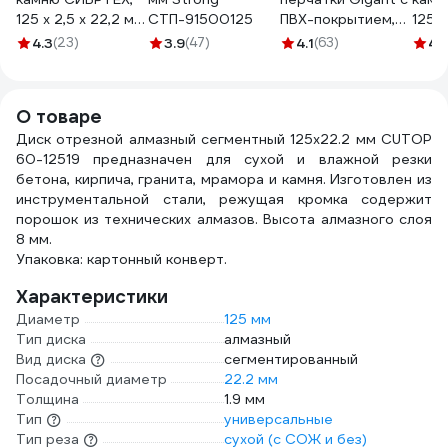
125 х 2,5 х 22,2 мм,
СТП-91500125
ПВХ-покрытием,
125x2
84прC+16прB
серые GGC-13
T42 
4.3
(23)
3.9
(47)
4.1
(63)
4.
743667
шт B
5121
О товаре
Диск отрезной алмазный сегментный 125x22.2 мм CUTOP
60-12519 предназначен для сухой и влажной резки
бетона, кирпича, гранита, мрамора и камня. Изготовлен из
инструментальной стали, режущая кромка содержит
порошок из технических алмазов. Высота алмазного слоя
8 мм.
Упаковка: картонный конверт.
Характеристики
Диаметр
125 мм
Тип диска
алмазный
Вид диска
сегментированный
Посадочный диаметр
22.2 мм
Толщина
1.9 мм
Тип
универсальные
Тип реза
сухой (с СОЖ и без)