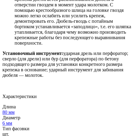
отверстии гвоздем в момент удара молотком. С
помощью крестообразного шлица на головке гвоздя
можно легко ослабить или усилить крепеж,
демонтировать его. Дюбель-гвоздь с потайным
бортиком устанавливается «заподлицо», т.е. его шляпка
утапливается, благодаря чему возможно производить
крепежные работы без последующего выравнивания
поверхности.
Установочный инструмент:
ударная дрель или перфоратор;
сверло (для дрели) или бур (для перфоратора) по бетону
подходящего размера для установки конкретного размера
крепежа в основание; ударный инструмент для забивания
дюбеля — молоток.
Характеристики
Длина
80 мм
Диаметр
6 мм
Тип фасовки
шт.