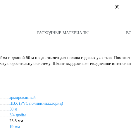
(6)
РАСХОДНЫЕ МАТЕРИАЛЫ
В
йма и длиной 50 м предназначен для полива садовых участков. Поможет
ческую оросительную систему. Шланг выдерживает ежедневное интенсивн
армированный
ПВХ (PVC|поливинилхлорид)
50 м
3/4 дюйм
23.8 мм
19 мм