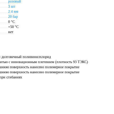
розовый
3 шт
2.4 мм
20 бар
0 °С
+50 °С
нет
и долговечный поливинилхлорид
итью с инновационным плетением (плотность 93 ТЭКС)
шнюю поверхность нанесено полимерное покрытие
шнюю поверхность нанесено полимерное покрытие
при сгибаниях