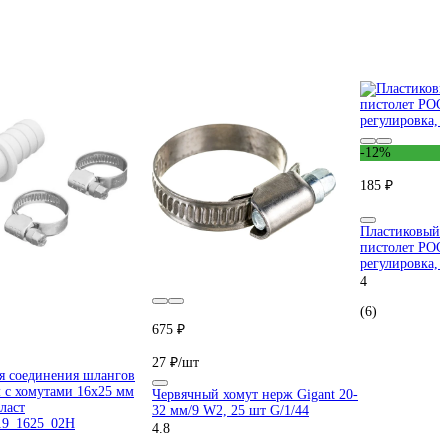
-12%
185 ₽
Пластиковый 
пистолет РОС
регулировка, 
4
(6)
675 ₽
27 ₽/шт
я соединения шлангов
 с хомутами 16х25 мм
Червячный хомут нерж Gigant 20-
ласт
32 мм/9 W2, 25 шт G/1/44
9_1625_02H
4.8