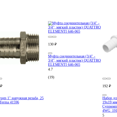
130 ₽
Муфта соединительная (3/4'' -
3/4''; мягкий пластик) QUATTRO
ELEMENTI 646-065
4.7
(19)
 ₽
192 ₽
цер 1" наружная резьба, 25
Набор дл
Terma 41596
19x19 мм
Супримп
4WG_191
5