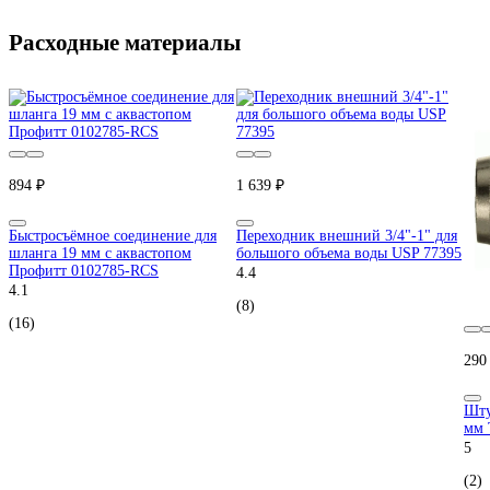
Расходные материалы
894 ₽
1 639 ₽
Быстросъёмное соединение для
Переходник внешний 3/4"-1" для
шланга 19 мм с аквастопом
большого объема воды USP 77395
Профитт 0102785-RCS
4.4
4.1
(8)
(16)
290
Шту
мм 
5
(2)