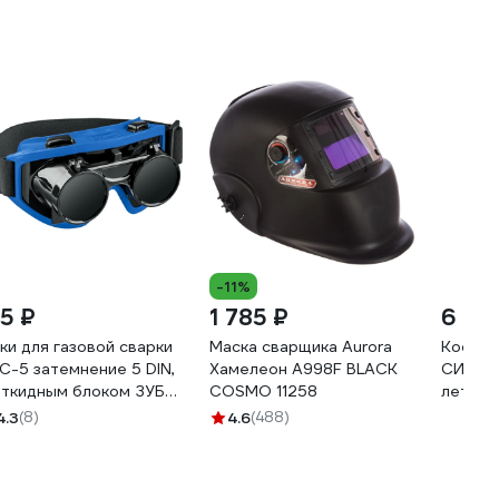
-11%
15 ₽
1 785 ₽
6 73
ки для газовой сварки
Маска сварщика Aurora
Костюм
С-5 затемнение 5 DIN,
Хамелеон A998F BLACK
СИРИУ
откидным блоком ЗУБР
COSMO 11258
летний:
09
темно-
4.3
(8)
4.6
(488)
СОП 50
100/17