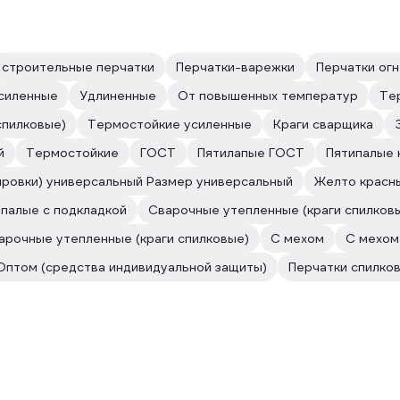
строительные перчатки
Перчатки-варежки
Перчатки ог
силенные
Удлиненные
От повышенных температур
Те
спилковые)
Термостойкие усиленные
Краги сварщика
й
Термостойкие
ГОСТ
Пятилапые ГОСТ
Пятипалые 
ировки) универсальный Размер универсальный
Желто красн
палые с подкладкой
Сварочные утепленные (краги спилков
арочные утепленные (краги спилковые)
С мехом
С мехом
Оптом (средства индивидуальной защиты)
Перчатки спилко