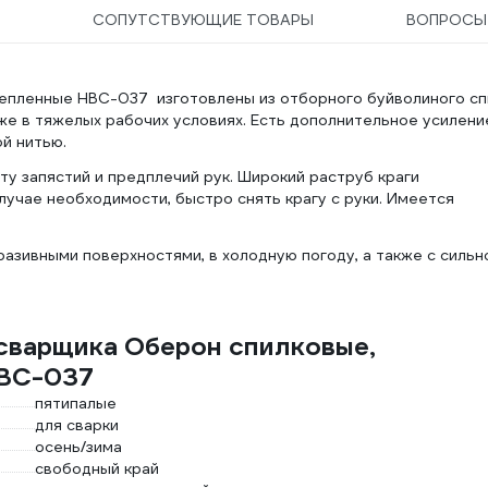
СОПУТСТВУЮЩИЕ ТОВАРЫ
ВОПРОС
тепленные HBC-037 изготовлены из отборного буйволиного сп
же в тяжелых рабочих условиях. Есть дополнительное усилени
й нитью.
у запястий и предплечий рук. Широкий раструб краги
лучае необходимости, быстро снять крагу с руки. Имеется
азивными поверхностями, в холодную погоду, а также с сильн
 сварщика Оберон спилковые,
HBC-037
пятипалые
для сварки
осень/зима
свободный край