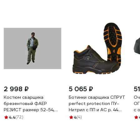
2 998 ₽
5 065 ₽
5
Костюм сварщика
Ботинки сварщика СПРУТ
Оч
брезентовый ФАЕР
perfect protection ПУ-
ОГ
РЕЗИСТ размер 52-54,
Нитрил с ПП и АС р. 44
с 
рост 170-176
120329
11
4.4
(72)
4
(4)
БП-00000181