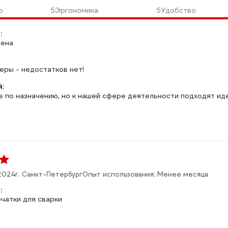
о
5
Эргономика
5
Удобство
:
цена
еры - недостатков нет!
:
 по назначению, но к нашей сфере деятельности подходят иде
2024
г. Санкт-Петербург
Опыт использования: Менее месяца
:
чатки для сварки