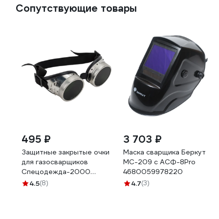
Сопутствующие товары
495 ₽
3 703 ₽
Защитные закрытые очки
Маска сварщика Беркут
для газосварщиков
МС-209 с АСФ-8Pro
Спецодежда-2000
4680059978220
ЗН-56 1020
4.5
(8)
4.7
(3)