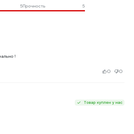
5
Прочность
5
ально !
0
0
Товар куплен у нас