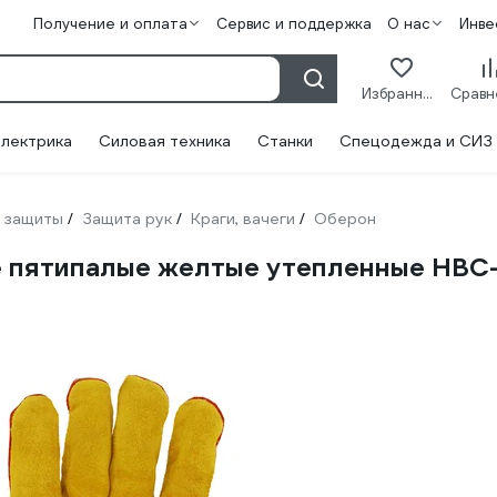
Получение и оплата
Сервис и поддержка
О нас
Инве
Избранное
лектрика
Силовая техника
Станки
Спецодежда и СИЗ
 защиты
Защита рук
Краги, вачеги
Оберон
/
/
/
е пятипалые желтые утепленные HBC