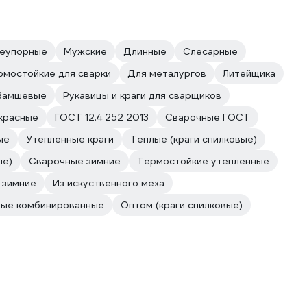
неупорные
Мужские
Длинные
Слесарные
рмостойкие для сварки
Для металургов
Литейщика
Замшевые
Рукавицы и краги для сварщиков
красные
ГОСТ 12.4 252 2013
Сварочные ГОСТ
ые
Утепленные краги
Теплые (краги спилковые)
ые)
Сварочные зимние
Термостойкие утепленные
 зимние
Из искуственного меха
вые комбинированные
Оптом (краги спилковые)