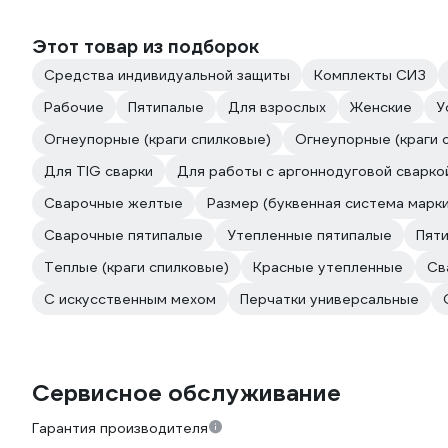
Этот товар из подборок
Средства индивидуальной защиты
Комплекты СИЗ
Рабочие
Пятипалые
Для взрослых
Женские
У
Огнеупорные (краги спилковые)
Огнеупорные (краги 
Для TIG сварки
Для работы с аргоннодуговой сварко
Сварочные желтые
Размер (буквенная система марк
Сварочные пятипалые
Утепленные пятипалые
Пяти
Теплые (краги спилковые)
Красные утепленные
Св
С искусственным мехом
Перчатки универсальные
Сервисное обслуживание
Гарантия производителя