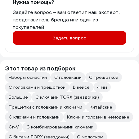
Нужна помощь?
Задайте вопрос – вам ответит наш эксперт,
представитель бренда или один из
покупателей
Задать вопрос
Этот товар из подборок
Наборы оснастки
С головками
С трещоткой
С головками и трещоткой
В кейсе
4 мм
Большие
С ключами TORX (звездочки)
Трещетки с головками и ключами
Китайские
С ключами и головками
Ключи и головки в чемодане
Cr-V
С комбинированными ключами
С битами TORX (звездочки)
С молотком