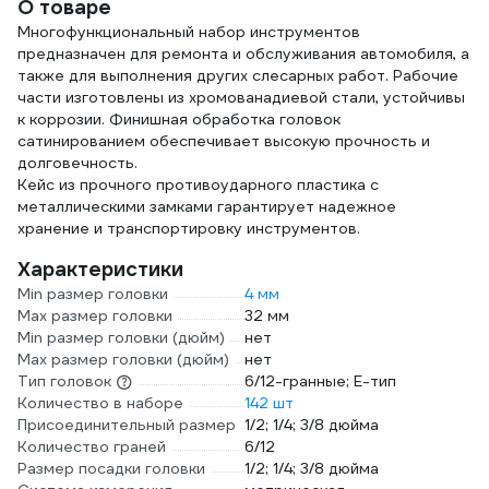
О товаре
300+70Лм IC-
200
Многофункциональный набор инструментов
предназначен для ремонта и обслуживания автомобиля, а
также для выполнения других слесарных работ. Рабочие
части изготовлены из хромованадиевой стали, устойчивы
к коррозии. Финишная обработка головок
сатинированием обеспечивает высокую прочность и
долговечность.
Кейс из прочного противоударного пластика с
металлическими замками гарантирует надежное
хранение и транспортировку инструментов.
Характеристики
Min размер головки
4 мм
Max размер головки
32 мм
Min размер головки (дюйм)
нет
Max размер головки (дюйм)
нет
Тип головок
6/12-гранные; Е-тип
Количество в наборе
142 шт
Присоединительный размер
1/2; 1/4; 3/8 дюйма
Количество граней
6/12
Размер посадки головки
1/2; 1/4; 3/8 дюйма