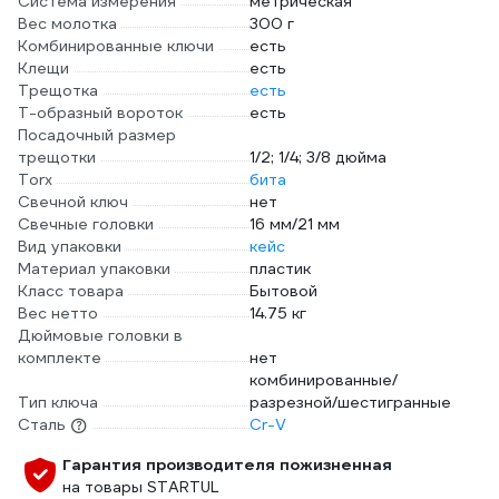
Система измерения
метрическая
Вес молотка
300 г
Комбинированные ключи
есть
Клещи
есть
Трещотка
есть
Т-образный вороток
есть
Посадочный размер
трещотки
1/2; 1/4; 3/8 дюйма
Torx
бита
Свечной ключ
нет
Свечные головки
16 мм/21 мм
Вид упаковки
кейс
Материал упаковки
пластик
Класс товара
Бытовой
Вес нетто
14.75 кг
Дюймовые головки в
комплекте
нет
комбинированные/
Тип ключа
разрезной/шестигранные
Сталь
Cr-V
Гарантия производителя пожизненная
на товары STARTUL