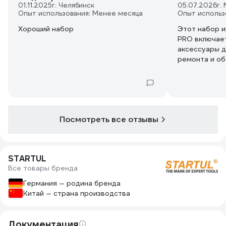
01.11.2025
г. Челябинск
05.07.2026
г.
Опыт использования: Менее месяца
Опыт использ
Хороший набор
Этот набор 
PRO включае
аксессуары д
ремонта и об
Этот набор о
профессиона
домашних ма
Вес и компак
транспортиро
Посмотреть все отзывы
выезде или в
Высокоточно
гарантирует 
максимальну
STARTUL
каждого пред
Все товары бренда
Stuttgart PR
универсальны
Германия — родина бренда
который ста
Китай — страна производства
помощником 
задачах.
Документация