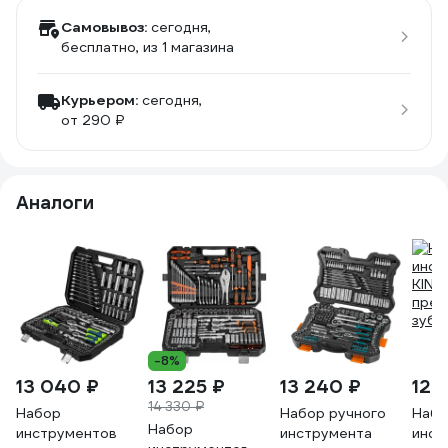
Самовывоз:
сегодня,
бесплатно
, из 1 магазина
Курьером:
сегодня,
от 290 ₽
Аналоги
-8%
13 040 ₽
13 225 ₽
13 240 ₽
12 
14 330 ₽
Набор
Набор ручного
Набо
Набор
инструментов
инструмента
инст