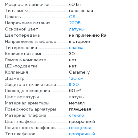
Мощность лампочки
40 Вт
Тип лампы
галогенная
Цоколь
G9
Напряжение питания
220В
Основной цвет
латунь
Цветопередача
не применимо Ra
Направление плафонов
в стороны
Тип крепления
планка
Количество ламп
30
Лампа в комплекте
нет
LED-подсветка
нет
Коллекция
Caramelly
Диаметр
120 см
Защита от пыли и влаги
IP20
Площадь освещения
60 м²
Цвет арматуры
латунь
Материал арматуры
металл
Поверхность арматуры
глянцевая
Материал плафона
стекло
Цвет плафона
прозрачный
Поверхность плафонов
глянцевая
Тип плафонов
прозрачный