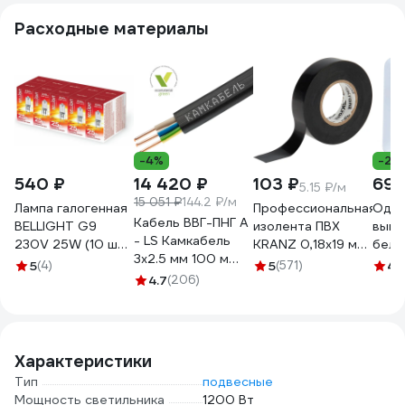
Расходные материалы
-4%
-25
540 ₽
14 420 ₽
103 ₽
69 
5.15 ₽/м
15 051 ₽
144.2 ₽/м
Лампа галогенная
Профессиональная
Одно
Кабель ВВГ-ПНГ А
BELLIGHT G9
изолента ПВХ
выкл
- LS Камкабель
230V 25W (10 шт).
KRANZ 0,18х19 мм,
белы
3x2.5 мм 100 м
44499456
20 м, черная KR-
Олим
5
(4)
5
(571)
4.
ГОСТ
4.7
(206)
09-2806
1157К30HG00070А0100М
Характеристики
Тип
подвесные
Мощность светильника
1200 Вт