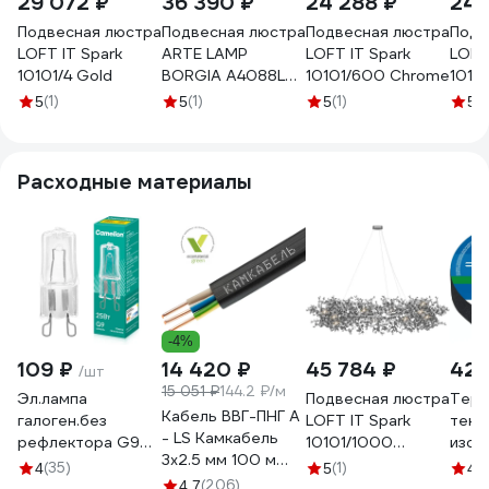
29 072 ₽
36 390 ₽
24 288 ₽
24 
Подвесная люстра
Подвесная люстра
Подвесная люстра
Подв
LOFT IT Spark
ARTE LAMP
LOFT IT Spark
LOFT
10101/4 Gold
BORGIA A4088LM-
10101/600 Chrome
1010
15AB
(1)
(1)
(1)
(1
5
5
5
5
Расходные материалы
-4%
109 ₽
14 420 ₽
45 784 ₽
422
/шт
15 051 ₽
144.2 ₽/м
Эл.лампа
Подвесная люстра
Терм
Кабель ВВГ-ПНГ А
галоген.без
LOFT IT Spark
текс
- LS Камкабель
рефлектора G9
10101/1000
изол
3x2.5 мм 100 м
25W 220V
Chrome
Авто
(35)
(1)
4
5
4.8
ГОСТ
прозрачная, 2000
(206)
25 м
4.7