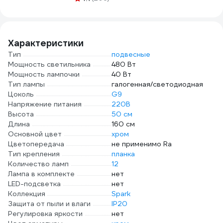
1157К30HG00070А0100М
часов Camelion
5845
Характеристики
Тип
подвесные
Мощность светильника
480 Вт
Мощность лампочки
40 Вт
Тип лампы
галогенная/светодиодная
Цоколь
G9
Напряжение питания
220В
Высота
50 см
Длина
160 см
Основной цвет
хром
Цветопередача
не применимо Ra
Тип крепления
планка
Количество ламп
12
Лампа в комплекте
нет
LED-подсветка
нет
Коллекция
Spark
Защита от пыли и влаги
IP20
Регулировка яркости
нет