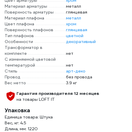
Цвет арматуры
хром
Материал арматуры
металл
Поверхность арматуры
глянцевая
Материал плафона
металл
Цвет плафона
хром
Поверхность плафонов
глянцевая
Тип плафонов
цветной
Особенности
декоративный
Трансформатор в
комплекте
нет
С изменяемой цветовой
температурой
нет
Стиль
арт-деко
Провод
без провода
Вес нетто
3.9 кг
Гарантия производителя 12 месяцев
на товары LOFT IT
Упаковка
Единица товара: Штука
Вес, кг: 4.5
Длина, мм: 1220